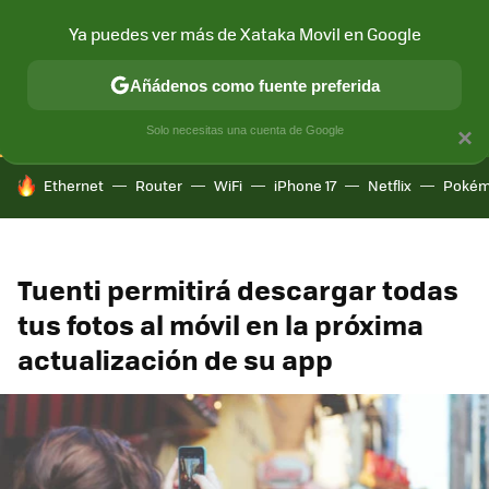
Ya puedes ver más de Xataka Movil en Google
CONECTIVIDAD
MÓVIL Y SOCIEDAD
APLICACIONES
COM
Añádenos como fuente preferida
Solo necesitas una cuenta de Google
×
HOY SE HABLA DE
Ethernet
Router
WiFi
iPhone 17
Netflix
Pokém
Tuenti permitirá descargar todas
tus fotos al móvil en la próxima
actualización de su app