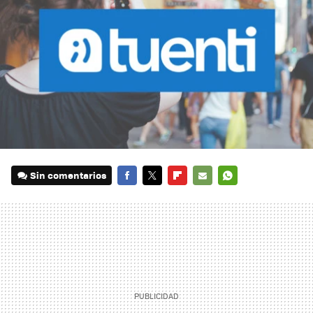
Sin comentarios
FACEBOOK
TWITTER
FLIPBOARD
E-
WHATSAPP
MAIL