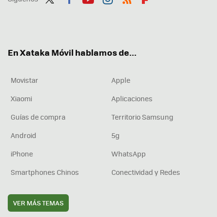
Twit
Fac
You
Inst
RSS
Flip
ter
ebo
tub
agr
boa
ok
e
am
rd
En Xataka Móvil hablamos de...
Movistar
Apple
Xiaomi
Aplicaciones
Guías de compra
Territorio Samsung
Android
5g
iPhone
WhatsApp
Smartphones Chinos
Conectividad y Redes
VER MÁS TEMAS