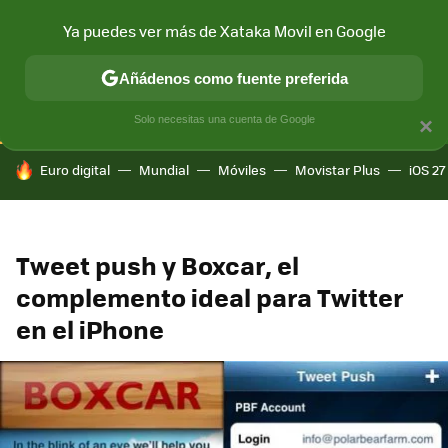
Ya puedes ver más de Xataka Movil en Google
CONECTIVIDAD
MÓVIL Y SOCIEDAD
APLICACIONES
COM
Añádenos como fuente preferida
Solo necesitas una cuenta de Google
×
HOY SE HABLA DE
Euro digital
Mundial
Móviles
Movistar Plus
iOS 27
Tweet push y Boxcar, el
complemento ideal para Twitter
en el iPhone