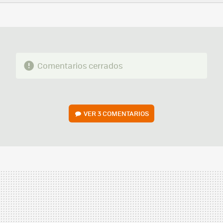
FACEBOOK
TWITTER
FLIPBOARD
E-
WHATSAPP
MAIL
Comentarios cerrados
VER
3 COMENTARIOS