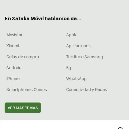
ter
ebo
tub
agr
boa
ok
e
am
rd
En Xataka Móvil hablamos de...
Movistar
Apple
Xiaomi
Aplicaciones
Guías de compra
Territorio Samsung
Android
5g
iPhone
WhatsApp
Smartphones Chinos
Conectividad y Redes
VER MÁS TEMAS