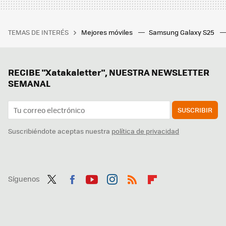
TEMAS DE INTERÉS
Mejores móviles
Samsung Galaxy S25
RECIBE "Xatakaletter", NUESTRA NEWSLETTER
SEMANAL
SUSCRIBIR
Suscribiéndote aceptas nuestra
política de privacidad
Síguenos
Twit
Fac
You
Inst
RSS
Flip
ter
ebo
tub
agr
boa
ok
e
am
rd