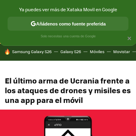
Ya puedes ver más de Xataka Movil en Google
CONECTIVIDAD
MÓVIL Y SOCIEDAD
APLICACIONES
COM
Añádenos como fuente preferida
Solo necesitas una cuenta de Google
×
HOY SE HABLA DE
Samsung Galaxy S26
Galaxy S26
Móviles
Movistar
El último arma de Ucrania frente a
los ataques de drones y misiles es
una app para el móvil