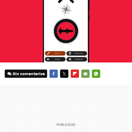
Sin comentarios
FACEBOOK
TWITTER
FLIPBOARD
E-
WHATSAPP
MAIL