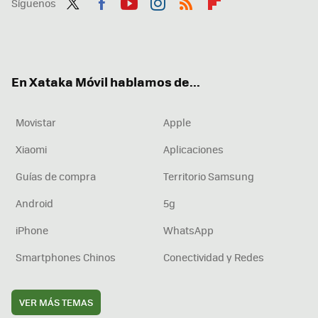
Síguenos
Twit
Fac
You
Inst
RSS
Flip
ter
ebo
tub
agr
boa
ok
e
am
rd
En Xataka Móvil hablamos de...
Movistar
Apple
Xiaomi
Aplicaciones
Guías de compra
Territorio Samsung
Android
5g
iPhone
WhatsApp
Smartphones Chinos
Conectividad y Redes
VER MÁS TEMAS