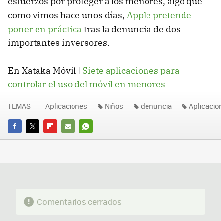
esfuerzos por proteger a los menores, algo que
como vimos hace unos días,
Apple pretende
poner en práctica
tras la denuncia de dos
importantes inversores.
En Xataka Móvil |
Siete aplicaciones para
controlar el uso del móvil en menores
TEMAS
Aplicaciones
Niños
denuncia
Aplicacio
FACEBOOK
TWITTER
FLIPBOARD
E-
WHATSAPP
MAIL
Comentarios cerrados