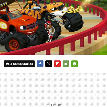
4 comentarios
FACEBOOK
TWITTER
FLIPBOARD
E-
WHATSAPP
MAIL