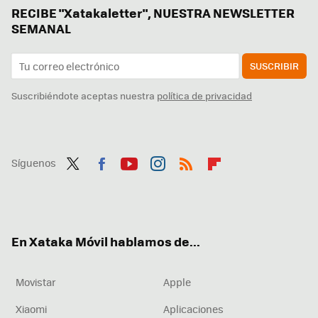
RECIBE "Xatakaletter", NUESTRA NEWSLETTER
SEMANAL
SUSCRIBIR
Suscribiéndote aceptas nuestra
política de privacidad
Síguenos
Twit
Fac
You
Inst
RSS
Flip
ter
ebo
tub
agr
boa
ok
e
am
rd
En Xataka Móvil hablamos de...
Movistar
Apple
Xiaomi
Aplicaciones