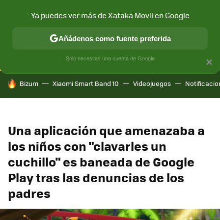
Ya puedes ver más de Xataka Movil en Google
CONECTIVIDAD
MÓVIL Y SOCIEDAD
APLICACIONES
COM
Añádenos como fuente preferida
Solo necesitas una cuenta de Google
×
HOY SE HABLA DE
Bizum
Xiaomi Smart Band 10
Videojuegos
Notificaci
Una aplicación que amenazaba a
los niños con "clavarles un
cuchillo" es baneada de Google
Play tras las denuncias de los
padres