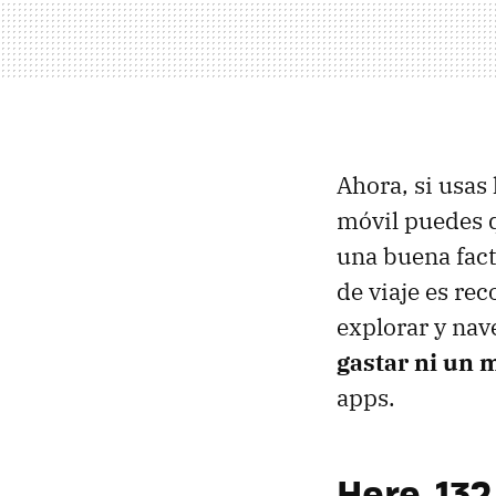
Ahora, si usas
móvil puedes q
una buena fact
de viaje es re
explorar y nav
gastar ni un 
apps.
Here, 13