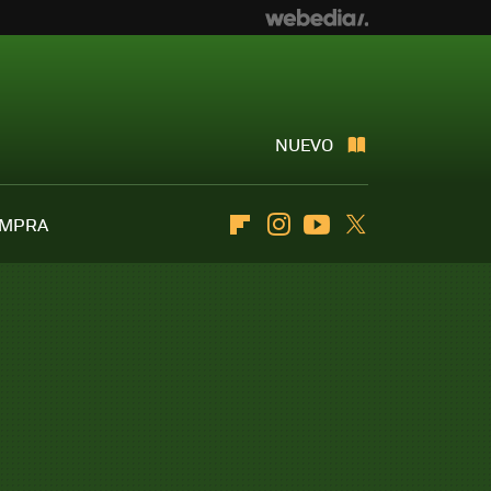
NUEVO
OMPRA
Flipboard
Instagram
Youtube
Twitter