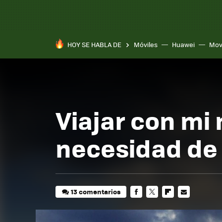
HOY SE HABLA DE
Móviles
Huawei
Mov
Viajar con mi
necesidad de 
13 comentarios
FACEBOOK
TWITTER
FLIPBOARD
E-
MAIL