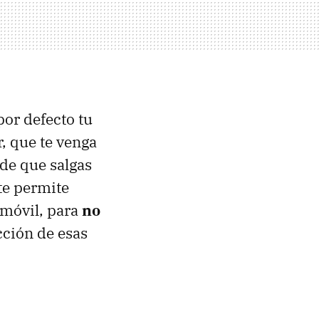
por defecto tu
, que te venga
 de que salgas
te permite
 móvil, para
no
cción de esas