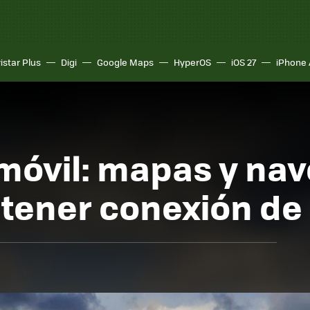
istar Plus
Digi
Google Maps
HyperOS
iOS 27
iPhone 
 móvil: mapas y na
tener conexión de