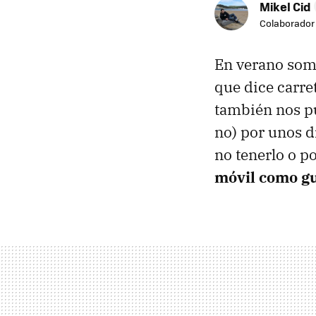
Mikel Cid
Colaborador
En verano somo
que dice carre
también nos pu
no) por unos d
no tenerlo o 
móvil como gu