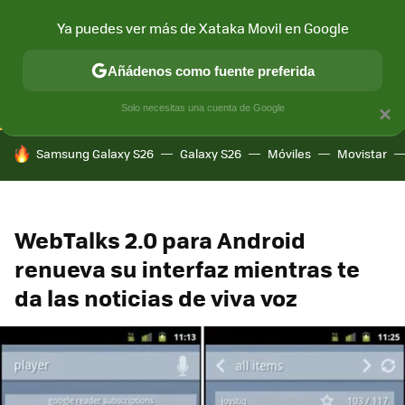
Ya puedes ver más de Xataka Movil en Google
CONECTIVIDAD
MÓVIL Y SOCIEDAD
APLICACIONES
COM
Añádenos como fuente preferida
Solo necesitas una cuenta de Google
×
HOY SE HABLA DE
Samsung Galaxy S26
Galaxy S26
Móviles
Movistar
WebTalks 2.0 para Android
renueva su interfaz mientras te
da las noticias de viva voz