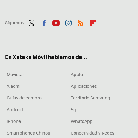
Síguenos
Twit
Fac
You
Inst
RSS
Flip
ter
ebo
tub
agr
boa
ok
e
am
rd
En Xataka Móvil hablamos de...
Movistar
Apple
Xiaomi
Aplicaciones
Guías de compra
Territorio Samsung
Android
5g
iPhone
WhatsApp
Smartphones Chinos
Conectividad y Redes