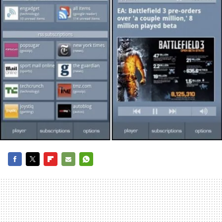
FACEBOOK
TWITTER
FLIPBOARD
E-
WHATSAPP
MAIL