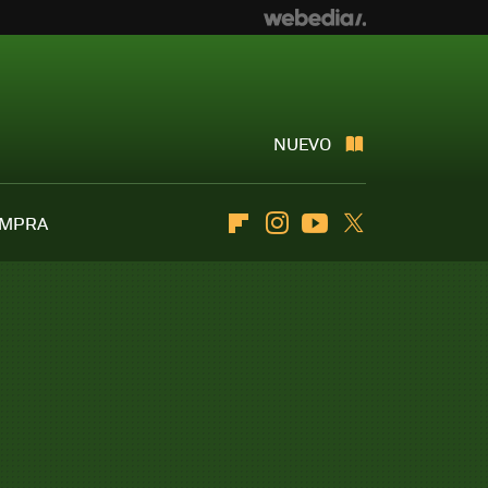
NUEVO
OMPRA
Flipboard
Instagram
Youtube
Twitter