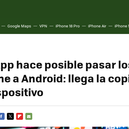
Google Maps
VPN
iPhone 18 Pro
iPhone Air
iPhone 
p hace posible pasar lo
e a Android: llega la cop
spositivo
FACEBOOK
TWITTER
FLIPBOARD
E-