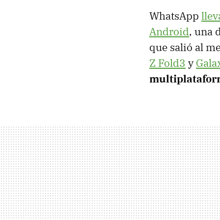
WhatsApp
lle
Android
, una 
que salió al m
Z Fold3
y
Gala
multiplatafo