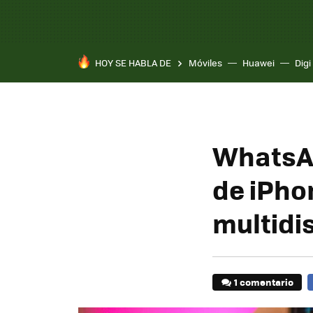
HOY SE HABLA DE
Móviles
Huawei
Digi
WhatsAp
de iPhon
multidi
1 comentario