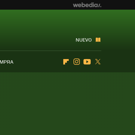
NUEVO
OMPRA
Flipboard
Instagram
Youtube
Twitter