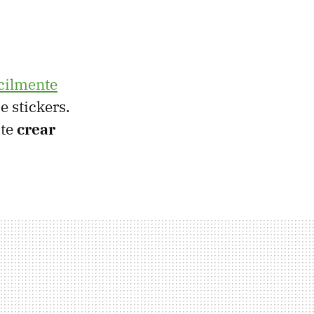
ácilmente
de stickers.
ote
crear