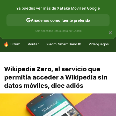
Ya puedes ver más de Xataka Movil en Google
CONECTIVIDAD
MÓVIL Y SOCIEDAD
APLICACIONES
COM
Añádenos como fuente preferida
Solo necesitas una cuenta de Google
×
HOY SE HABLA DE
Bizum
Router
Xiaomi Smart Band 10
Videojuegos
Wikipedia Zero, el servicio que
permitía acceder a Wikipedia sin
datos móviles, dice adiós