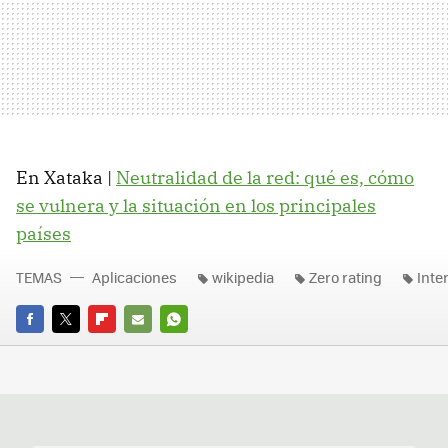
En Xataka |
Neutralidad de la red: qué es, cómo
se vulnera y la situación en los principales
países
TEMAS
Aplicaciones
wikipedia
Zero rating
Inte
FACEBOOK
TWITTER
FLIPBOARD
E-
WHATSAPP
MAIL