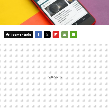
1 comentario
FACEBOOK
TWITTER
FLIPBOARD
E-
WHATSAPP
MAIL