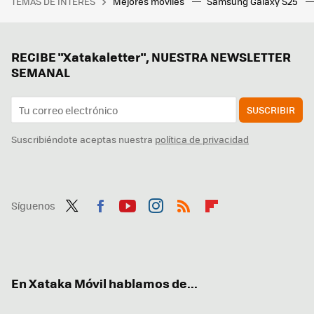
TEMAS DE INTERÉS
Mejores móviles
Samsung Galaxy S25
RECIBE "Xatakaletter", NUESTRA NEWSLETTER
SEMANAL
SUSCRIBIR
Suscribiéndote aceptas nuestra
política de privacidad
Síguenos
Twit
Fac
You
Inst
RSS
Flip
ter
ebo
tub
agr
boa
ok
e
am
rd
En Xataka Móvil hablamos de...