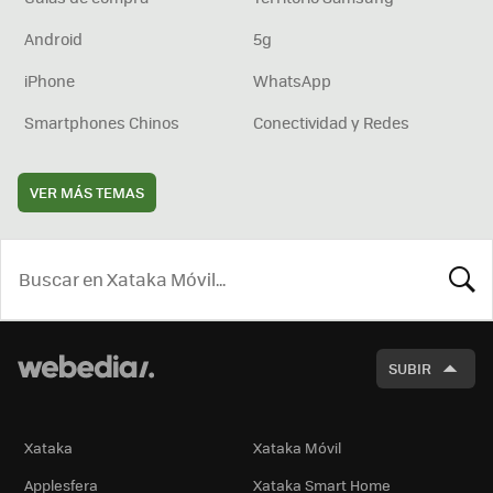
Android
5g
iPhone
WhatsApp
Smartphones Chinos
Conectividad y Redes
VER MÁS TEMAS
BUSCA
SUBIR
Xataka
Xataka Móvil
Applesfera
Xataka Smart Home