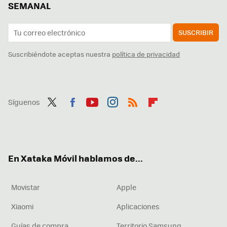
SEMANAL
SUSCRIBIR
Suscribiéndote aceptas nuestra
política de privacidad
Síguenos
Twit
Fac
You
Inst
RSS
Flip
ter
ebo
tub
agr
boa
ok
e
am
rd
En Xataka Móvil hablamos de...
Movistar
Apple
Xiaomi
Aplicaciones
Guías de compra
Territorio Samsung