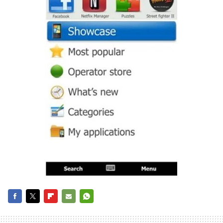
FACEBOOK
TWITTER
FLIPBOARD
E-
WHATSAPP