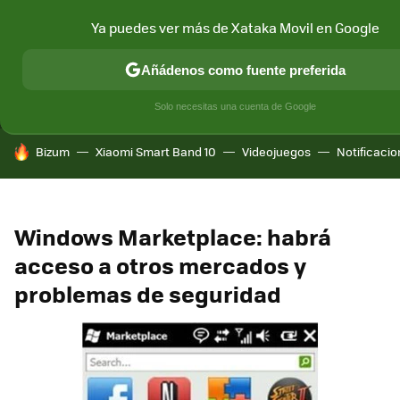
Ya puedes ver más de Xataka Movil en Google
MENÚ
NUEVO
Añádenos como fuente preferida
CONECTIVIDAD
MÓVIL Y SOCIEDAD
APLICACIONES
COM
Solo necesitas una cuenta de Google
HOY SE HABLA DE
Bizum
Xiaomi Smart Band 10
Videojuegos
Notificaci
Windows Marketplace: habrá
acceso a otros mercados y
problemas de seguridad