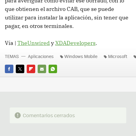
para averiguar como evitar ese borrado, con lo
que obtienen el archivo CAB, que se puede
utilizar para instalar la aplicación, sin tener que
pagar, en otros terminales.
Vía |
TheUnwired
y
XDADevelopers
.
TEMAS
Aplicaciones
Windows Mobile
Microsoft
FACEBOOK
TWITTER
FLIPBOARD
E-
WHATSAPP
MAIL
Comentarios cerrados