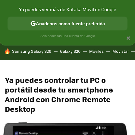
Ya puedes ver más de Xataka Movil en Google
CONECTIVIDAD
MÓVIL Y SOCIEDAD
APLICACIONES
COM
Añádenos como fuente preferida
Solo necesitas una cuenta de Google
×
HOY SE HABLA DE
Samsung Galaxy S26
Galaxy S26
Móviles
Movistar
Ya puedes controlar tu PC o
portátil desde tu smartphone
Android con Chrome Remote
Desktop