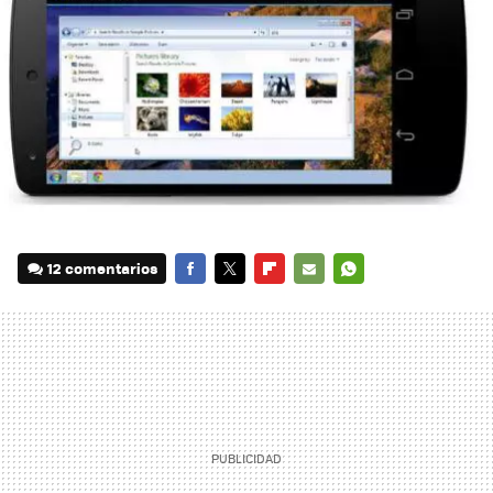
12 comentarios
FACEBOOK
TWITTER
FLIPBOARD
E-
WHATSAPP
MAIL