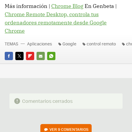
Más información |
Chrome Blog
En Genbeta |
Chrome Remote Desktop, controla tus
ordenadores remotamente desde Google
Chrome
TEMAS
Aplicaciones
Google
control remoto
ch
FACEBOOK
TWITTER
FLIPBOARD
E-
WHATSAPP
MAIL
Comentarios cerrados
VER
9 COMENTARIOS