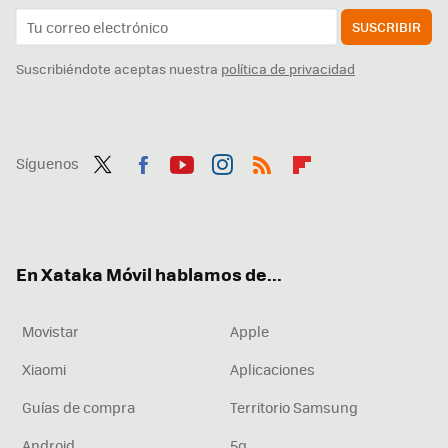
SUSCRIBIR
Suscribiéndote aceptas nuestra
política de privacidad
Síguenos
Twit
Fac
You
Inst
RSS
Flip
ter
ebo
tub
agr
boa
ok
e
am
rd
En Xataka Móvil hablamos de...
Movistar
Apple
Xiaomi
Aplicaciones
Guías de compra
Territorio Samsung
Android
5g