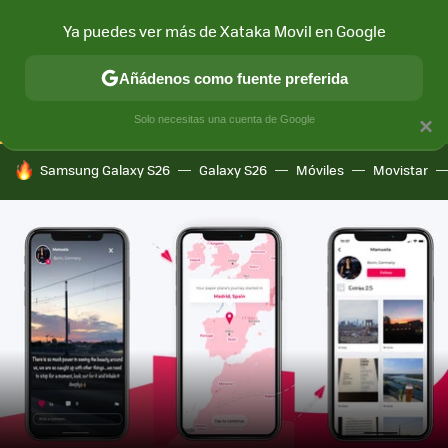
Ya puedes ver más de Xataka Movil en Google
CONECTIVIDAD
MÓVIL Y SOCIEDAD
APLICACIONES
COM
Añádenos como fuente preferida
Solo necesitas una cuenta de Google
×
HOY SE HABLA DE
Samsung Galaxy S26
Galaxy S26
Móviles
Movistar