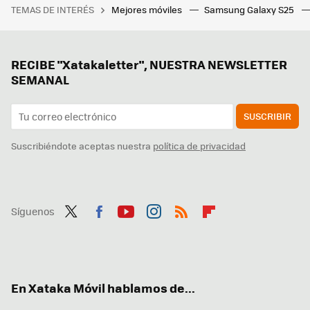
TEMAS DE INTERÉS
Mejores móviles
Samsung Galaxy S25
RECIBE "Xatakaletter", NUESTRA NEWSLETTER
SEMANAL
SUSCRIBIR
Suscribiéndote aceptas nuestra
política de privacidad
Síguenos
Twit
Fac
You
Inst
RSS
Flip
ter
ebo
tub
agr
boa
ok
e
am
rd
En Xataka Móvil hablamos de...