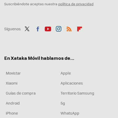
Suscribiéndote aceptas nuestra
política de privacidad
Síguenos
Twit
Fac
You
Inst
RSS
Flip
ter
ebo
tub
agr
boa
ok
e
am
rd
En Xataka Móvil hablamos de...
Movistar
Apple
Xiaomi
Aplicaciones
Guías de compra
Territorio Samsung
Android
5g
iPhone
WhatsApp