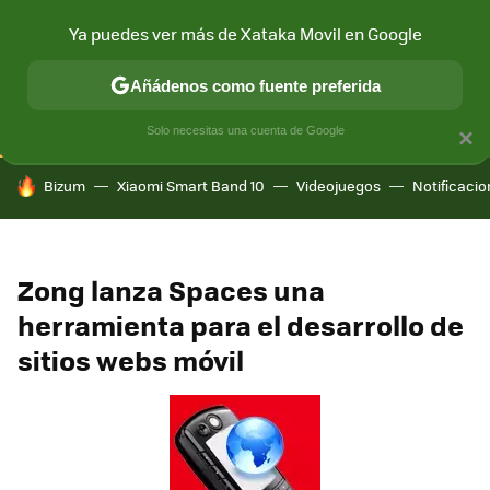
Ya puedes ver más de Xataka Movil en Google
CONECTIVIDAD
MÓVIL Y SOCIEDAD
APLICACIONES
COM
Añádenos como fuente preferida
Solo necesitas una cuenta de Google
×
HOY SE HABLA DE
Bizum
Xiaomi Smart Band 10
Videojuegos
Notificaci
Zong lanza Spaces una
herramienta para el desarrollo de
sitios webs móvil