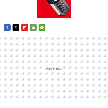
FACEBOOK
TWITTER
FLIPBOARD
E-
WHATSAPP
MAIL