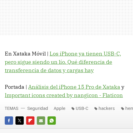
En Xataka Móvil |
Los iPhone ya tienen USB-C,
pero sigue siendo un lío. Qué diferencia de
transferencia de datos y cargas hay
Portada |
Análisis del iPhone 15 Pro de Xataka
y
Important icons created by nangicon - Flaticon
TEMAS
Seguridad
Apple
USB-C
hackers
hem
FACEBOOK
TWITTER
FLIPBOARD
E-
WHATSAPP