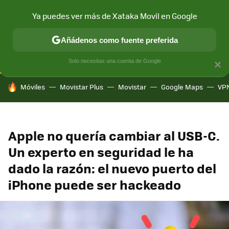
Ya puedes ver más de Xataka Movil en Google
CONECTIVIDAD
MÓVIL Y SOCIEDAD
APLICACIONES
COM
Añádenos como fuente preferida
Solo necesitas una cuenta de Google
×
HOY SE HABLA DE
Móviles
Movistar Plus
Movistar
Google Maps
VP
Apple no quería cambiar al USB-C.
Un experto en seguridad le ha
dado la razón: el nuevo puerto del
iPhone puede ser hackeado