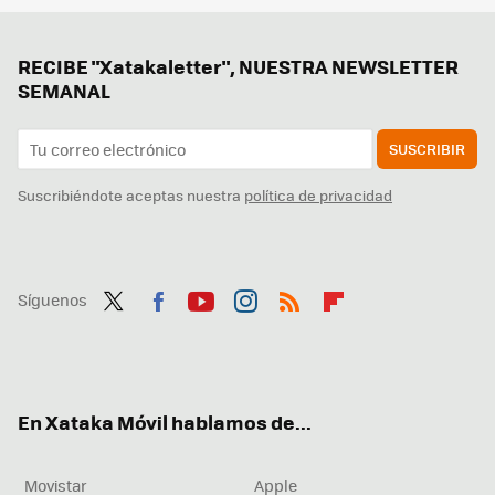
RECIBE "Xatakaletter", NUESTRA NEWSLETTER
SEMANAL
SUSCRIBIR
Suscribiéndote aceptas nuestra
política de privacidad
Síguenos
Twit
Fac
You
Inst
RSS
Flip
ter
ebo
tub
agr
boa
ok
e
am
rd
En Xataka Móvil hablamos de...
Movistar
Apple