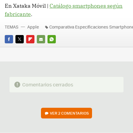
En Xataka Móvil |
Catálogo smartphones según
fabricante
.
TEMAS
Apple
Comparativa Especificaciones Smartphon
FACEBOOK
TWITTER
FLIPBOARD
E-
WHATSAPP
MAIL
Comentarios cerrados
VER
2 COMENTARIOS