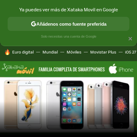
Ya puedes ver más de Xataka Movil en Google
MENÚ
NUEVO
Añádenos como fuente preferida
CONECTIVIDAD
MÓVIL Y SOCIEDAD
APLICACIONES
COM
Solo necesitas una cuenta de Google
×
HOY SE HABLA DE
Euro digital
Mundial
Móviles
Movistar Plus
iOS 27