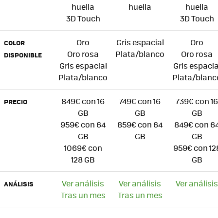
huella
huella
huella
3D Touch
3D Touch
Oro
Gris espacial
Oro
COLOR
Oro rosa
Plata/blanco
Oro rosa
DISPONIBLE
Gris espacial
Gris espacia
Plata/blanco
Plata/blanc
849€ con 16
749€ con 16
739€ con 16
PRECIO
GB
GB
GB
959€ con 64
859€ con 64
849€ con 6
GB
GB
GB
1069€ con
959€ con 12
128 GB
GB
Ver análisis
Ver análisis
Ver análisis
ANÁLISIS
Tras un mes
Tras un mes