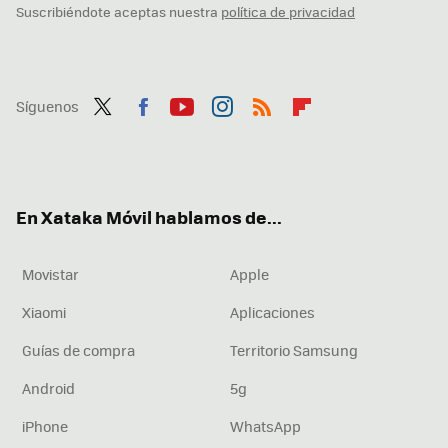
Suscribiéndote aceptas nuestra
política de privacidad
Síguenos
Twit
Fac
You
Inst
RSS
Flip
ter
ebo
tub
agr
boa
ok
e
am
rd
En Xataka Móvil hablamos de...
Movistar
Apple
Xiaomi
Aplicaciones
Guías de compra
Territorio Samsung
Android
5g
iPhone
WhatsApp