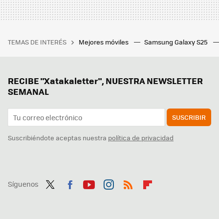
TEMAS DE INTERÉS
Mejores móviles
Samsung Galaxy S25
RECIBE "Xatakaletter", NUESTRA NEWSLETTER
SEMANAL
SUSCRIBIR
Suscribiéndote aceptas nuestra
política de privacidad
Síguenos
Twit
Fac
You
Inst
RSS
Flip
ter
ebo
tub
agr
boa