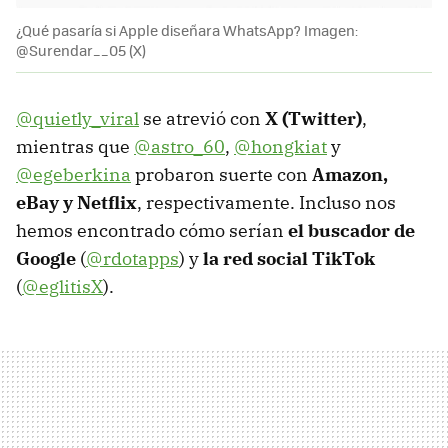
¿Qué pasaría si Apple diseñara WhatsApp? Imagen:
@Surendar__05 (X)
@quietly_viral
se atrevió con
X (Twitter)
,
mientras que
@astro_60
,
@hongkiat
y
@egeberkina
probaron suerte con
Amazon,
eBay y Netflix
, respectivamente. Incluso nos
hemos encontrado cómo serían
el buscador de
Google
(
@rdotapps
) y
la red social TikTok
(
@eglitisX
).