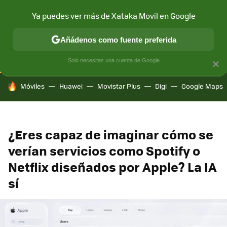
Ya puedes ver más de Xataka Movil en Google
CONECTIVIDAD
MÓVIL Y SOCIEDAD
APLICACIONES
COM
Añádenos como fuente preferida
Solo necesitas una cuenta de Google
×
HOY SE HABLA DE
Móviles
Huawei
Movistar Plus
Digi
Google Maps
¿Eres capaz de imaginar cómo se
verían servicios como Spotify o
Netflix diseñados por Apple? La IA
sí