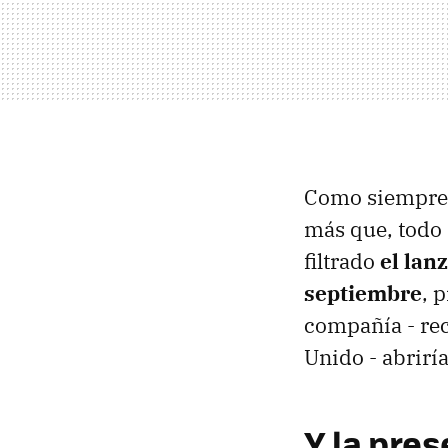
Como siempre 
más que, todo 
filtrado
el lan
septiembre
, 
compañía - rec
Unido - abrirí
Y la pres