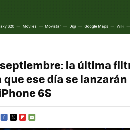
laxy S26
Móviles
Movistar
Digi
Google Maps
WiFi
 septiembre: la última fil
 que ese día se lanzarán 
iPhone 6S
FACEBOOK
TWITTER
FLIPBOARD
E-