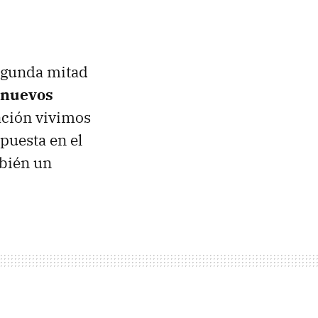
segunda mitad
 nuevos
ración vivimos
 puesta en el
mbién un