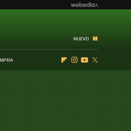
NUEVO
OMPRA
Flipboard
Instagram
Youtube
Twitter