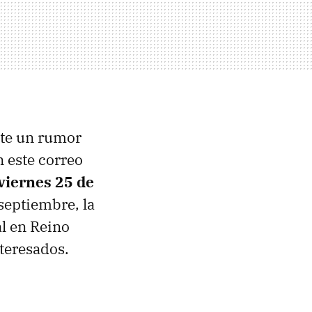
nte un rumor
 este correo
viernes 25 de
 septiembre, la
al en Reino
nteresados.