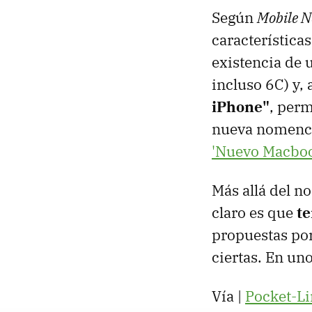
Según
Mobile 
características
existencia de 
incluso 6C) y,
iPhone"
, perm
nueva nomencla
'Nuevo Macboo
Más allá del n
claro es que
te
propuestas po
ciertas. En un
Vía |
Pocket-Li