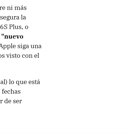
re ni más
asegura la
6S Plus, o
o "nuevo
 Apple siga una
s visto con el
l) lo que está
s fechas
r de ser