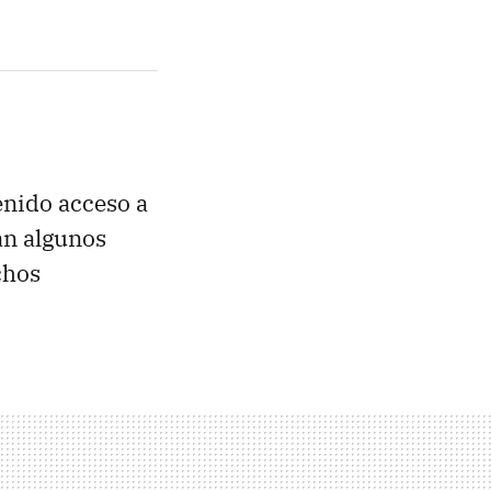
enido acceso a
an algunos
chos