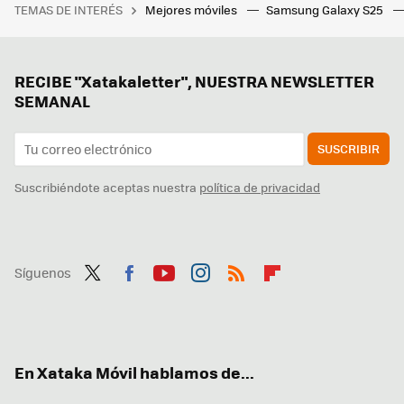
TEMAS DE INTERÉS
Mejores móviles
Samsung Galaxy S25
RECIBE "Xatakaletter", NUESTRA NEWSLETTER
SEMANAL
SUSCRIBIR
Suscribiéndote aceptas nuestra
política de privacidad
Síguenos
Twit
Fac
You
Inst
RSS
Flip
ter
ebo
tub
agr
boa
ok
e
am
rd
En Xataka Móvil hablamos de...