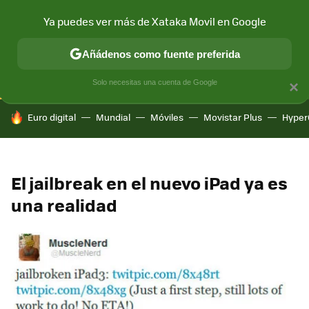
Ya puedes ver más de Xataka Movil en Google
CONECTIVIDAD
MÓVIL Y SOCIEDAD
APLICACIONES
COM
Añádenos como fuente preferida
Solo necesitas una cuenta de Google
×
HOY SE HABLA DE
Euro digital
Mundial
Móviles
Movistar Plus
Hyper
El jailbreak en el nuevo iPad ya es
una realidad