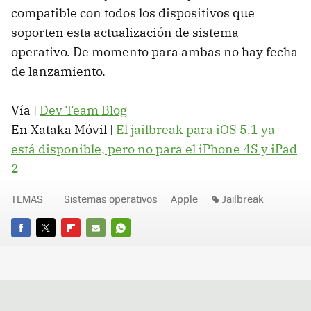
compatible con todos los dispositivos que
soporten esta actualización de sistema
operativo. De momento para ambas no hay fecha
de lanzamiento.
Vía |
Dev Team Blog
En Xataka Móvil |
El jailbreak para iOS 5.1 ya
está disponible, pero no para el iPhone 4S y iPad
2
TEMAS
Sistemas operativos
Apple
Jailbreak
FACEBOOK
TWITTER
FLIPBOARD
E-
WHATSAPP
MAIL