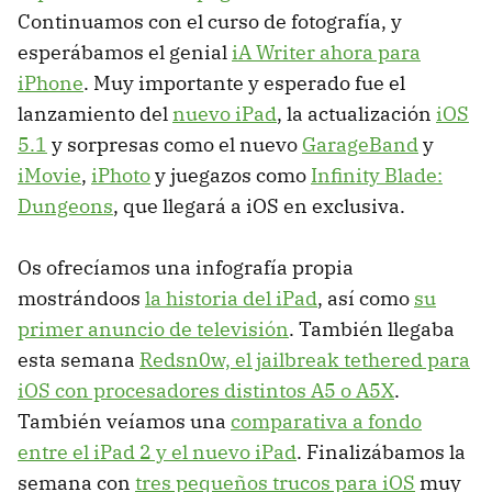
Continuamos con el curso de fotografía, y
esperábamos el genial
iA Writer ahora para
iPhone
. Muy importante y esperado fue el
lanzamiento del
nuevo iPad
, la actualización
iOS
5.1
y sorpresas como el nuevo
GarageBand
y
iMovie
,
iPhoto
y juegazos como
Infinity Blade:
Dungeons
, que llegará a iOS en exclusiva.
Os ofrecíamos una infografía propia
mostrándoos
la historia del iPad
, así como
su
primer anuncio de televisión
. También llegaba
esta semana
Redsn0w, el jailbreak tethered para
iOS con procesadores distintos A5 o A5X
.
También veíamos una
comparativa a fondo
entre el iPad 2 y el nuevo iPad
. Finalizábamos la
semana con
tres pequeños trucos para iOS
muy