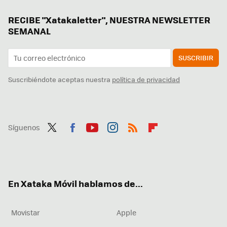
RECIBE "Xatakaletter", NUESTRA NEWSLETTER
SEMANAL
SUSCRIBIR
Suscribiéndote aceptas nuestra
política de privacidad
Síguenos
Twit
Fac
You
Inst
RSS
Flip
ter
ebo
tub
agr
boa
ok
e
am
rd
En Xataka Móvil hablamos de...
Movistar
Apple