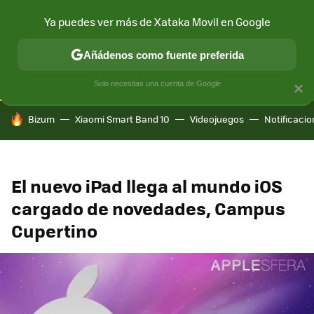
Ya puedes ver más de Xataka Movil en Google
CONECTIVIDAD
MÓVIL Y SOCIEDAD
APLICACIONES
COM
Añádenos como fuente preferida
Solo necesitas una cuenta de Google
×
HOY SE HABLA DE
Bizum
Xiaomi Smart Band 10
Videojuegos
Notificaci
El nuevo iPad llega al mundo iOS
cargado de novedades, Campus
Cupertino