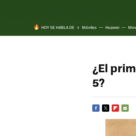
HOY SE HABLA DE
Móviles
Huawei
Mov
¿El pri
5?
FACEBOOK
TWITTER
FLIPBOARD
E-
MAIL