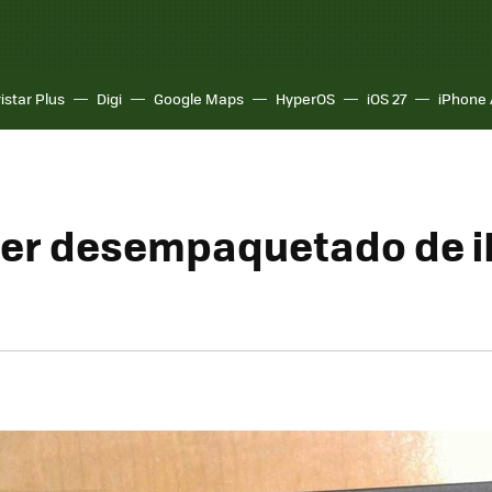
istar Plus
Digi
Google Maps
HyperOS
iOS 27
iPhone 
mer desempaquetado de 