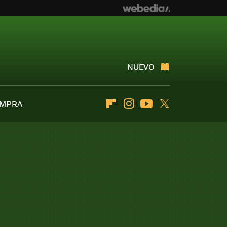
NUEVO
OMPRA
Flipboard
Instagram
Youtube
Twitter