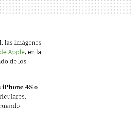
l, las imágenes
 de Apple
, en la
do de los
e iPhone 4S o
riculares,
 cuando