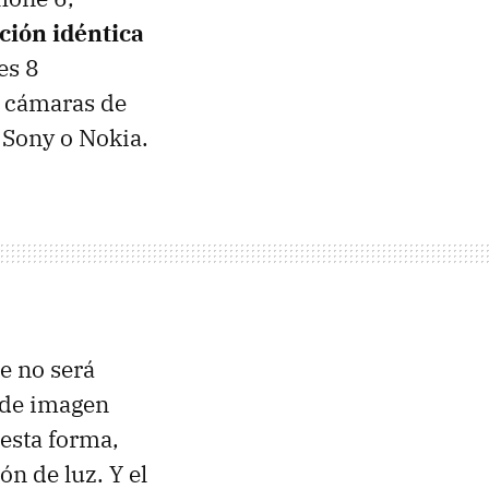
ción idéntica
es 8
s cámaras de
 Sony o Nokia.
ne no será
d de imagen
 esta forma,
n de luz. Y el