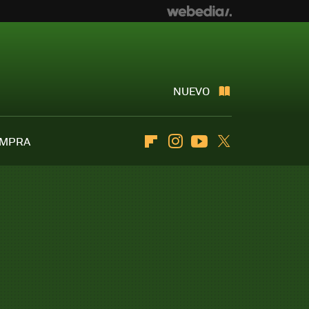
NUEVO
OMPRA
Flipboard
Instagram
Youtube
Twitter