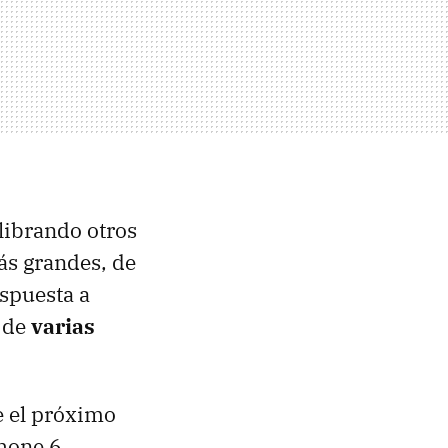
librando otros
ás grandes, de
spuesta a
s de
varias
e el próximo
hone 6,