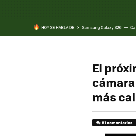
HOY SE HABLA DE
Samsung Galaxy S26
Ga
El próx
cámara 
más cal
81 comentarios