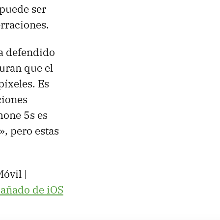
 puede ser
rraciones.
ha defendido
uran que el
íxeles. Es
ciones
Phone 5s es
, pero estas
óvil |
pañado de iOS