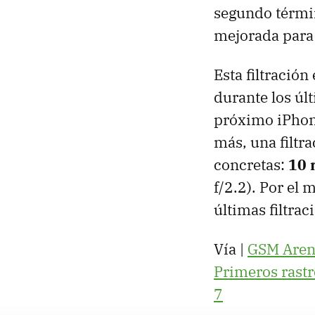
segundo términ
mejorada para 
Esta filtració
durante los úl
próximo iPhon
más, una filtr
concretas:
10 
f/2.2). Por el
últimas filtra
Vía |
GSM Aren
Primeros rast
7