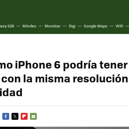
laxy S26
Móviles
Movistar
Digi
Google Maps
WiFi
imo iPhone 6 podría tener
con la misma resolución
idad
FACEBOOK
TWITTER
FLIPBOARD
E-