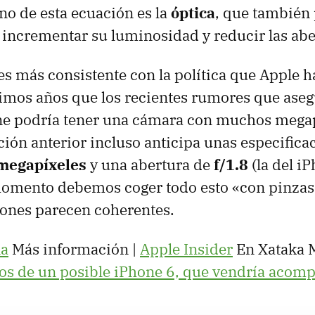
o de esta ecuación es la
óptica
, que también
incrementar su luminosidad y reducir las abe
n es más consistente con la política que Apple 
timos años que los recientes rumores que aseg
e podría tener una cámara con muchos megap
ación anterior incluso anticipa unas especifica
megapíxeles
y una abertura de
f/1.8
(la del i
 momento debemos coger todo esto «con pinzas»
ciones parecen coherentes.
a
Más información |
Apple Insider
En Xataka M
ros de un posible iPhone 6, que vendría acom