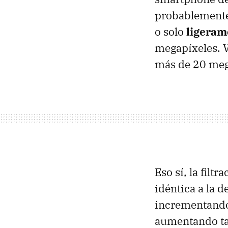
probablemente
o solo
ligeram
megapíxeles. V
más de 20 mega
Eso sí, la filt
idéntica a la d
incrementand
aumentando tam