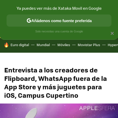
Ya puedes ver más de Xataka Movil en Google
CONECTIVIDAD
MÓVIL Y SOCIEDAD
APLICACIONES
COM
Añádenos como fuente preferida
Solo necesitas una cuenta de Google
×
HOY SE HABLA DE
Euro digital
Mundial
Móviles
Movistar Plus
Hyper
Entrevista a los creadores de
Flipboard, WhatsApp fuera de la
App Store y más juguetes para
iOS, Campus Cupertino