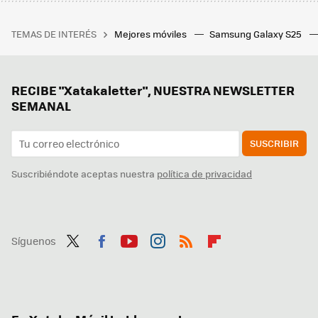
TEMAS DE INTERÉS
Mejores móviles
Samsung Galaxy S25
RECIBE "Xatakaletter", NUESTRA NEWSLETTER
SEMANAL
SUSCRIBIR
Suscribiéndote aceptas nuestra
política de privacidad
Síguenos
Twit
Fac
You
Inst
RSS
Flip
ter
ebo
tub
agr
boa
ok
e
am
rd