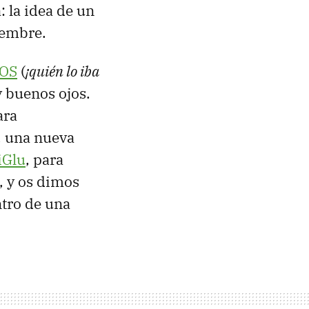
 la idea de un
iembre.
iOS
(
¡quién lo iba
 buenos ojos.
ara
, una nueva
iGlu
, para
, y os dimos
tro de una