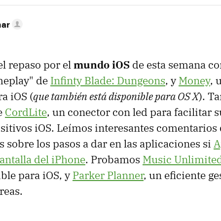
nar
 repaso por el
mundo iOS
de esta semana co
meplay" de
Infinty Blade: Dungeons
, y
Money
, 
a iOS (
que también está disponible para OS X
). T
e
CordLite
, un conector con led para facilitar 
sitivos iOS. Leímos interesantes comentarios 
s sobre los pasos a dar en las aplicaciones si
A
antalla del iPhone
. Probamos
Music Unlimite
ible para iOS, y
Parker Planner
, un eficiente ge
reas.