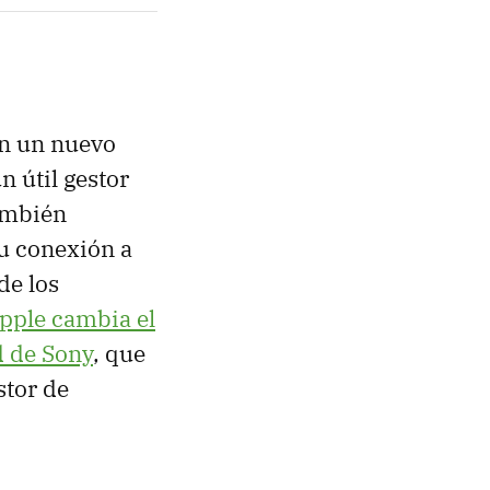
n un nuevo
un útil gestor
ambién
su conexión a
de los
pple cambia el
d de Sony
, que
stor de