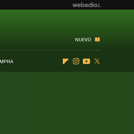
NUEVO
OMPRA
Flipboard
Instagram
Youtube
Twitter