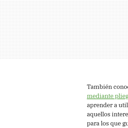
También conoc
mediante plie
aprender a util
aquellos inter
para los que g