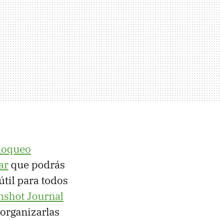
loqueo
ar
que podrás
til para todos
nshot Journal
 organizarlas