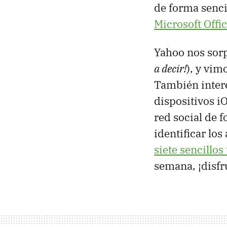
de forma senci
Microsoft Offi
Yahoo nos sor
a decir!
), y vim
También inter
dispositivos i
red social de f
identificar lo
siete sencillos
semana, ¡disfr