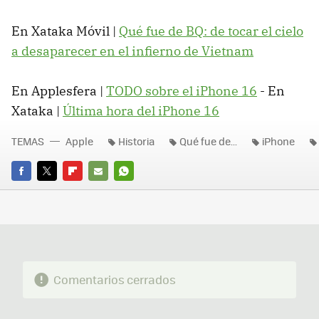
En Xataka Móvil |
Qué fue de BQ: de tocar el cielo
a desaparecer en el infierno de Vietnam
En Applesfera |
TODO sobre el iPhone 16
- En
Xataka |
Última hora del iPhone 16
TEMAS
Apple
Historia
Qué fue de...
iPhone
FACEBOOK
TWITTER
FLIPBOARD
E-
WHATSAPP
MAIL
Comentarios cerrados