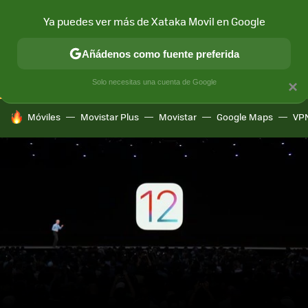
Ya puedes ver más de Xataka Movil en Google
CONECTIVIDAD
MÓVIL Y SOCIEDAD
APLICACIONES
COM
Añádenos como fuente preferida
Solo necesitas una cuenta de Google
×
HOY SE HABLA DE
Móviles
Movistar Plus
Movistar
Google Maps
VP