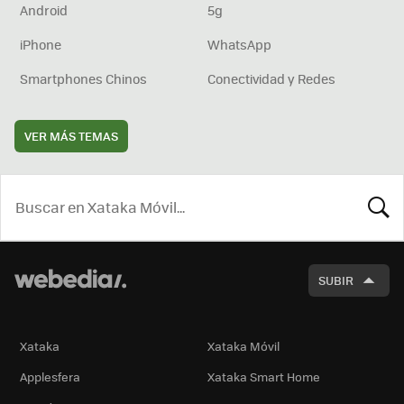
Android
5g
iPhone
WhatsApp
Smartphones Chinos
Conectividad y Redes
VER MÁS TEMAS
BUSCA
SUBIR
Xataka
Xataka Móvil
Applesfera
Xataka Smart Home