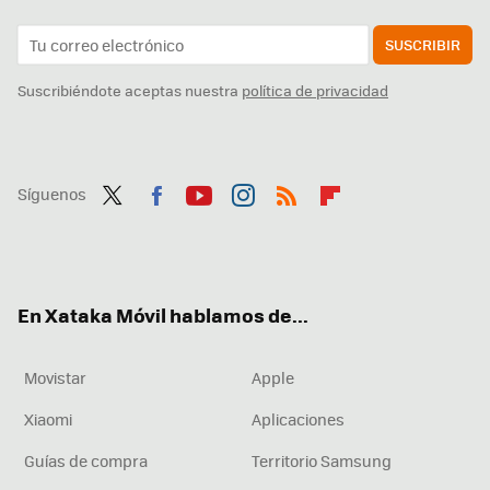
SUSCRIBIR
Suscribiéndote aceptas nuestra
política de privacidad
Síguenos
Twit
Fac
You
Inst
RSS
Flip
ter
ebo
tub
agr
boa
ok
e
am
rd
En Xataka Móvil hablamos de...
Movistar
Apple
Xiaomi
Aplicaciones
Guías de compra
Territorio Samsung