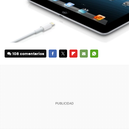
108 comentarios
FACEBOOK
TWITTER
FLIPBOARD
E-
WHATSAPP
MAIL