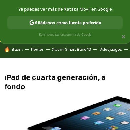
Ya puedes ver más de Xataka Movil en Google
CONECTIVIDAD
MÓVIL Y SOCIEDAD
APLICACIONES
COM
Añádenos como fuente preferida
Solo necesitas una cuenta de Google
×
HOY SE HABLA DE
Bizum
Router
Xiaomi Smart Band 10
Videojuegos
iPad de cuarta generación, a
fondo