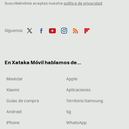
Suscribiéndote aceptas nuestra
política de privacidad
Síguenos
Twit
Fac
You
Inst
RSS
Flip
ter
ebo
tub
agr
boa
ok
e
am
rd
En Xataka Móvil hablamos de...
Movistar
Apple
Xiaomi
Aplicaciones
Guías de compra
Territorio Samsung
Android
5g
iPhone
WhatsApp