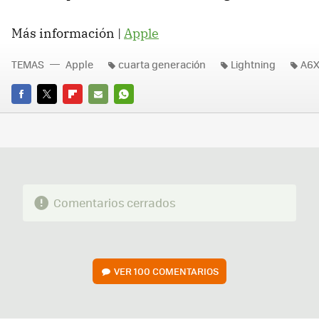
Más información |
Apple
TEMAS
Apple
cuarta generación
Lightning
A6
FACEBOOK
TWITTER
FLIPBOARD
E-
WHATSAPP
MAIL
Comentarios cerrados
VER
100 COMENTARIOS