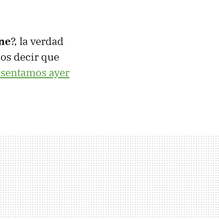
one
?, la verdad
mos decir que
resentamos ayer