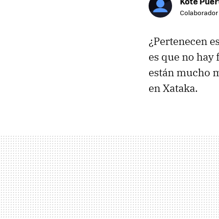
Kote Puer
Colaborador
¿Pertenecen e
es que no hay 
están mucho m
en Xataka.