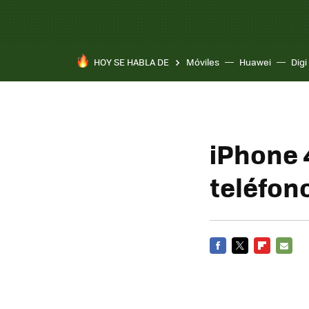
HOY SE HABLA DE
Móviles
Huawei
Digi
iPhone 
teléfon
FACEBOOK
TWITTER
FLIPBOARD
E-
MAIL