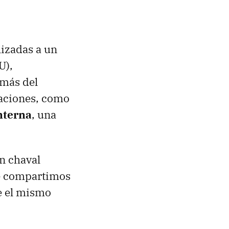
lizadas a un
U
),
emás del
caciones, como
nterna
, una
un chaval
ue compartimos
e el mismo