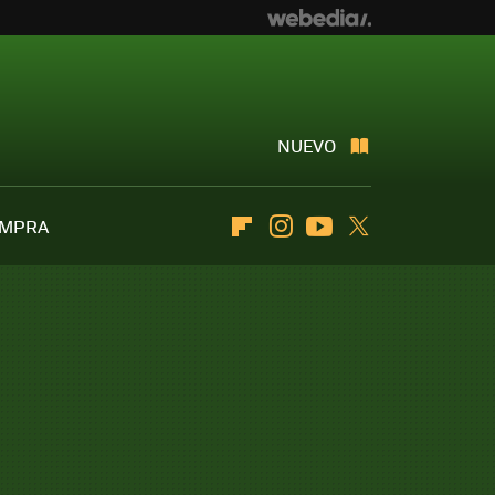
NUEVO
OMPRA
Flipboard
Instagram
Youtube
Twitter