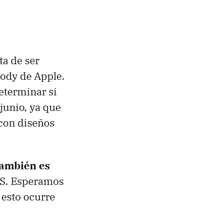
ta de ser
body de Apple.
 determinar si
junio, ya que
 con diseños
también es
OS. Esperamos
 esto ocurre