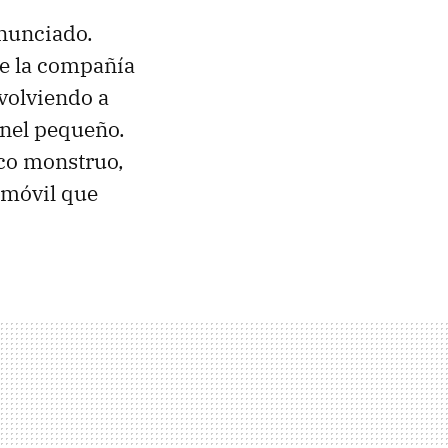
anunciado.
ue la compañía
 volviendo a
anel pequeño.
ico monstruo,
 móvil que