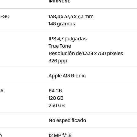
IPHONE SE
PESO
138,4 x 37,3 x 7,3 mm
148 gramos
IPS 4,7 pulgadas
True Tone
Resolución de 1.334 x 750 píxeles
326 ppp
Apple A13 Bionic
NA
64 GB
128 GB
256 GB
No especificado
A
12 MP f/1.8