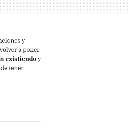
caciones y
volver a poner
en existiendo
y
ede tener