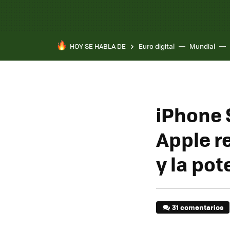
HOY SE HABLA DE
Euro digital
Mundial
Pixel 10a
iPhone 
Apple r
y la pot
31 comentarios