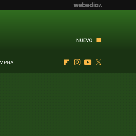
NUEVO
OMPRA
Flipboard
Instagram
Youtube
Twitter