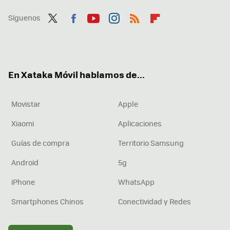
Síguenos
Twit
Fac
You
Inst
RSS
Flip
ter
ebo
tub
agr
boa
ok
e
am
rd
En Xataka Móvil hablamos de...
Movistar
Apple
Xiaomi
Aplicaciones
Guías de compra
Territorio Samsung
Android
5g
iPhone
WhatsApp
Smartphones Chinos
Conectividad y Redes