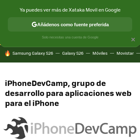
Ya puedes ver más de Xataka Movil en Google
CONECTIVIDAD
MÓVIL Y SOCIEDAD
APLICACIONES
COM
Añádenos como fuente preferida
Solo necesitas una cuenta de Google
×
HOY SE HABLA DE
Samsung Galaxy S26
Galaxy S26
Móviles
Movistar
iPhoneDevCamp, grupo de
desarrollo para aplicaciones web
para el iPhone