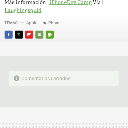
Más información |
iPhoneDev Camp
Vía |
Laughingsquid
TEMAS
Apple
iPhone
FACEBOOK
TWITTER
FLIPBOARD
E-
WHATSAPP
MAIL
Comentarios cerrados