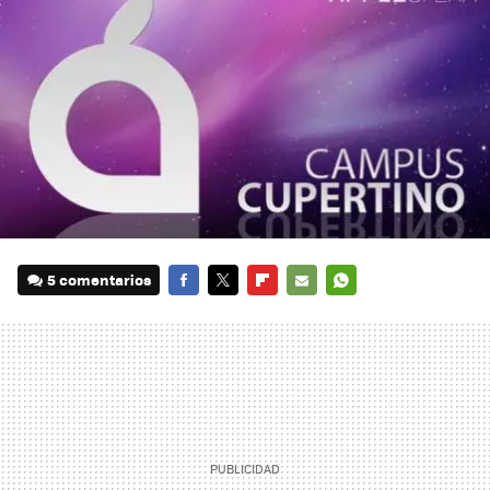
5 comentarios
FACEBOOK
TWITTER
FLIPBOARD
E-
WHATSAPP
MAIL