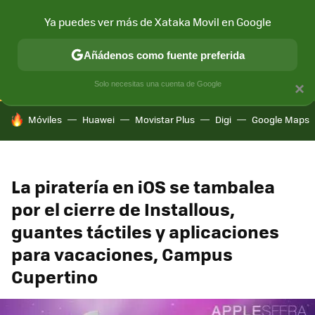
Ya puedes ver más de Xataka Movil en Google
CONECTIVIDAD
MÓVIL Y SOCIEDAD
APLICACIONES
COM
Añádenos como fuente preferida
Solo necesitas una cuenta de Google
×
HOY SE HABLA DE
Móviles
Huawei
Movistar Plus
Digi
Google Maps
La piratería en iOS se tambalea
por el cierre de Installous,
guantes táctiles y aplicaciones
para vacaciones, Campus
Cupertino