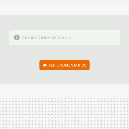
FACEBOOK
TWITTER
FLIPBOARD
E-
WHATSAPP
MAIL
Comentarios cerrados
VER
5 COMENTARIOS