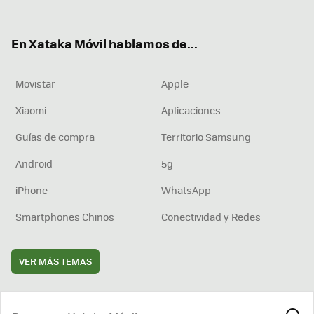
ter
ebo
tub
agr
boa
ok
e
am
rd
En Xataka Móvil hablamos de...
Movistar
Apple
Xiaomi
Aplicaciones
Guías de compra
Territorio Samsung
Android
5g
iPhone
WhatsApp
Smartphones Chinos
Conectividad y Redes
VER MÁS TEMAS