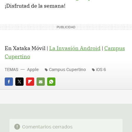
¡Disfrutad de la semana!
En Xataka Móvil |
La Invasión Android
|
Campus
Cupertino
TEMAS
Apple
Campus Cupertino
iOS 6
FACEBOOK
TWITTER
FLIPBOARD
E-
WHATSAPP
MAIL
Comentarios cerrados