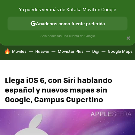
Ya puedes ver más de Xataka Movil en Google
CONECTIVIDAD
MÓVIL Y SOCIEDAD
APLICACIONES
COM
Añádenos como fuente preferida
Solo necesitas una cuenta de Google
×
HOY SE HABLA DE
Móviles
Huawei
Movistar Plus
Digi
Google Maps
Llega iOS 6, con Siri hablando
español y nuevos mapas sin
Google, Campus Cupertino