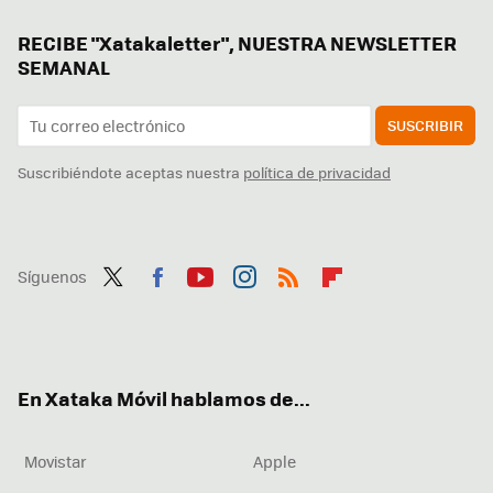
RECIBE "Xatakaletter", NUESTRA NEWSLETTER
SEMANAL
SUSCRIBIR
Suscribiéndote aceptas nuestra
política de privacidad
Síguenos
Twit
Fac
You
Inst
RSS
Flip
ter
ebo
tub
agr
boa
ok
e
am
rd
En Xataka Móvil hablamos de...
Movistar
Apple