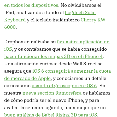
en todos los dispositivos
. No olvidábamos el
iPad, analizando a fondo el
Logitech Solar
Keyboard
y el teclado inalámbrico
Cherry KW
6000
.
Dropbox actualizaba su
fantástica aplicación en
iOS
, y os contábamos que se había conseguido
hacer funcionar los mapas 3D en el iPhone 4
.
Una afirmación curiosa: desde Wall Street se
asegura que
iOS 6 conseguirá aumentar la cuota
de mercado de Apple
, y conocíamos un detalle
curiosísimo
usando el giroscopio en iOS 6
. En
nuestra
nueva sección Rumorsfera
os hablamos
de cómo podría ser el nuevo iPhone, y para
acabar la semana jugando, nada mejor que un
buen análisis de Babel Rising 3D para iOS
.