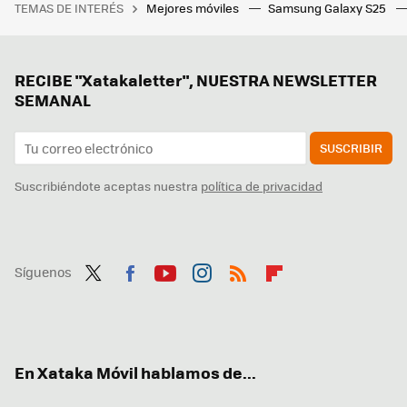
TEMAS DE INTERÉS
Mejores móviles
Samsung Galaxy S25
RECIBE "Xatakaletter", NUESTRA NEWSLETTER
SEMANAL
SUSCRIBIR
Suscribiéndote aceptas nuestra
política de privacidad
Síguenos
Twit
Fac
You
Inst
RSS
Flip
ter
ebo
tub
agr
boa
ok
e
am
rd
En Xataka Móvil hablamos de...