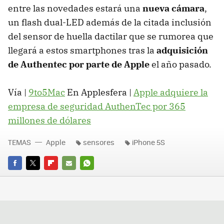
entre las novedades estará una
nueva cámara
,
un flash dual-LED además de la citada inclusión
del sensor de huella dactilar que se rumorea que
llegará a estos smartphones tras la
adquisición
de Authentec por parte de Apple
el año pasado.
Vía |
9to5Mac
En Applesfera |
Apple adquiere la
empresa de seguridad AuthenTec por 365
millones de dólares
TEMAS
Apple
sensores
iPhone 5S
FACEBOOK
TWITTER
FLIPBOARD
E-
WHATSAPP
MAIL