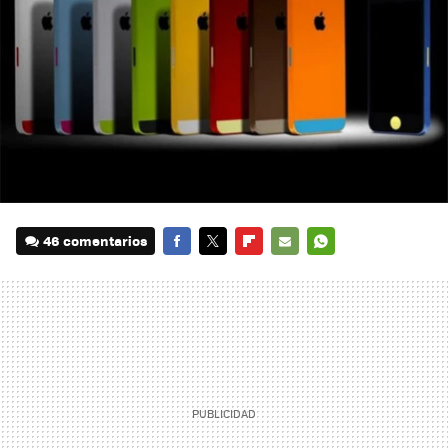
46 comentarios
FACEBOOK
TWITTER
FLIPBOARD
E-
WHATSAPP
MAIL