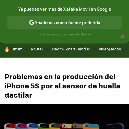
Ya puedes ver más de Xataka Movil en Google
CONECTIVIDAD
MÓVIL Y SOCIEDAD
APLICACIONES
COM
Añádenos como fuente preferida
Solo necesitas una cuenta de Google
×
HOY SE HABLA DE
Bizum
Router
Xiaomi Smart Band 10
Videojuegos
Problemas en la producción del
iPhone 5S por el sensor de huella
dactilar