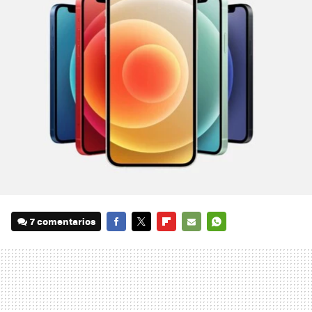
7 comentarios
FACEBOOK
TWITTER
FLIPBOARD
E-
WHATSAPP
MAIL