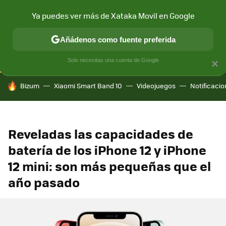
Ya puedes ver más de Xataka Movil en Google
CONECTIVIDAD
MÓVIL Y SOCIEDAD
APLICACIONES
COM
Añádenos como fuente preferida
Solo necesitas una cuenta de Google
×
HOY SE HABLA DE
Bizum
Xiaomi Smart Band 10
Videojuegos
Notificaci
Reveladas las capacidades de
batería de los iPhone 12 y iPhone
12 mini: son más pequeñas que el
año pasado