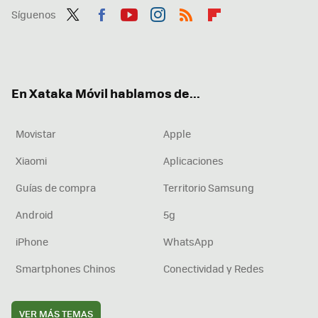
Síguenos
Twit
Fac
You
Inst
RSS
Flip
ter
ebo
tub
agr
boa
ok
e
am
rd
En Xataka Móvil hablamos de...
Movistar
Apple
Xiaomi
Aplicaciones
Guías de compra
Territorio Samsung
Android
5g
iPhone
WhatsApp
Smartphones Chinos
Conectividad y Redes
VER MÁS TEMAS