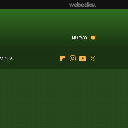
NUEVO
OMPRA
Flipboard
Instagram
Youtube
Twitter