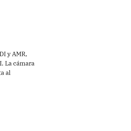
DI y AMR,
I. La cámara
a al