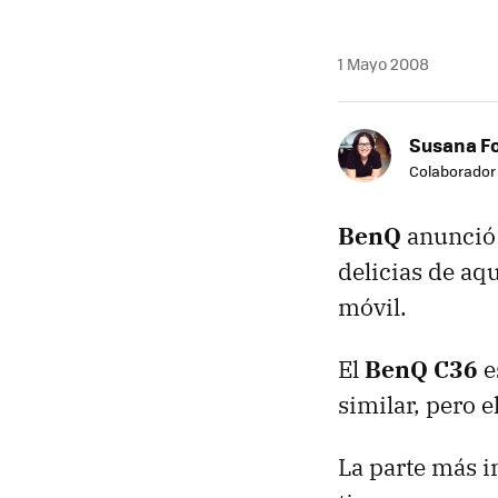
1 Mayo 2008
Susana F
Colaborador
BenQ
anunció 
delicias de aqu
móvil.
El
BenQ C36
e
similar, pero e
La parte más i