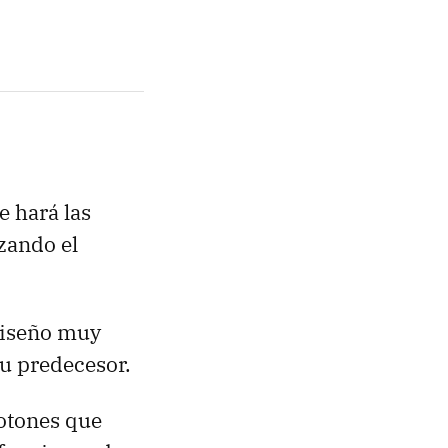
e hará las
izando el
diseño muy
su predecesor.
botones que