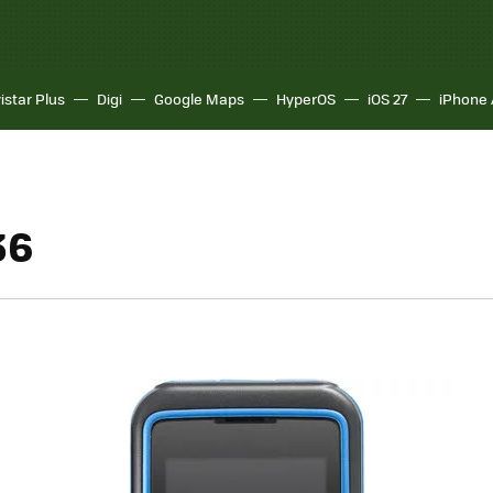
istar Plus
Digi
Google Maps
HyperOS
iOS 27
iPhone 
36