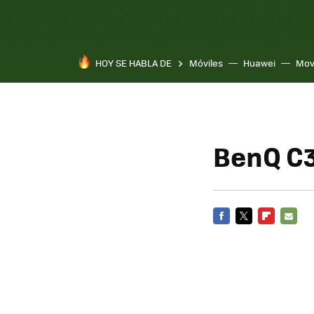
HOY SE HABLA DE
Móviles
Huawei
Mov
BenQ C
FACEBOOK
TWITTER
FLIPBOARD
E-
MAIL