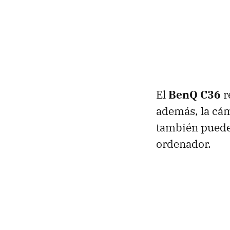
El
BenQ C36
r
además, la cá
también puede
ordenador.