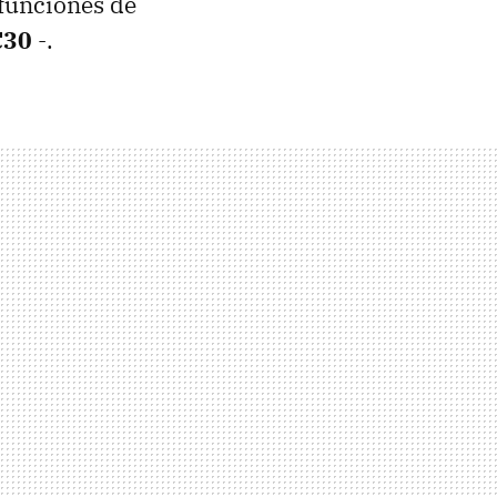
 funciones de
C30
-.