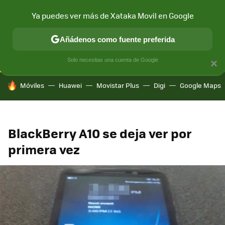
Ya puedes ver más de Xataka Movil en Google
CONECTIVIDAD
MÓVIL Y SOCIEDAD
APLICACIONES
COM
Añádenos como fuente preferida
Solo necesitas una cuenta de Google
×
HOY SE HABLA DE
Móviles
Huawei
Movistar Plus
Digi
Google Maps
BlackBerry A10 se deja ver por
primera vez