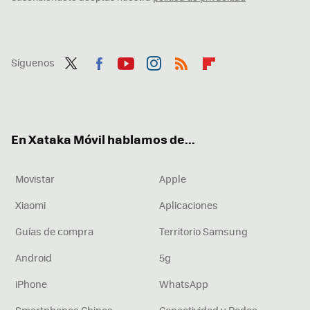
Síguenos
Twit
Fac
You
Inst
RSS
Flip
ter
ebo
tub
agr
boa
ok
e
am
rd
En Xataka Móvil hablamos de...
Movistar
Apple
Xiaomi
Aplicaciones
Guías de compra
Territorio Samsung
Android
5g
iPhone
WhatsApp
Smartphones Chinos
Conectividad y Redes