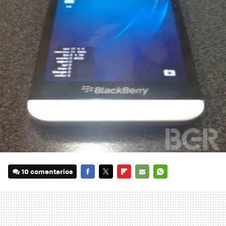
10 comentarios
FACEBOOK
TWITTER
FLIPBOARD
E-
WHATSAPP
MAIL