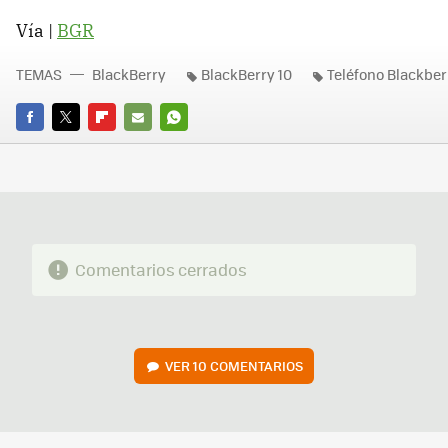
Vía |
BGR
TEMAS
BlackBerry
BlackBerry 10
Teléfono Blackber
FACEBOOK
TWITTER
FLIPBOARD
E-
WHATSAPP
MAIL
Comentarios cerrados
VER
10 COMENTARIOS