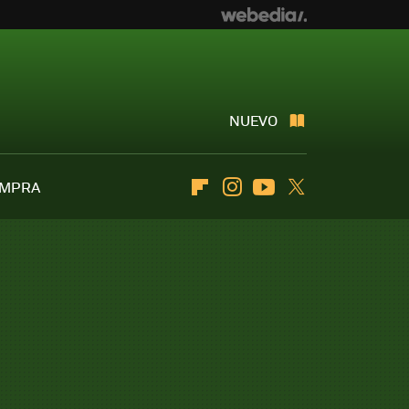
NUEVO
OMPRA
Flipboard
Instagram
Youtube
Twitter