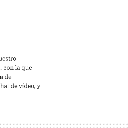
uestro
 con la que
la
de
hat de vídeo, y