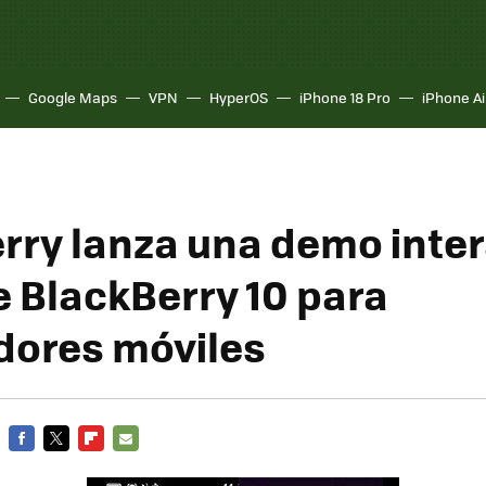
Google Maps
VPN
HyperOS
iPhone 18 Pro
iPhone Ai
rry lanza una demo inter
e BlackBerry 10 para
ores móviles
FACEBOOK
TWITTER
FLIPBOARD
E-