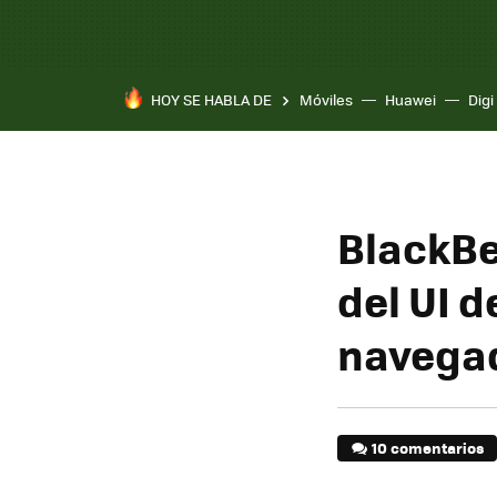
HOY SE HABLA DE
Móviles
Huawei
Digi
BlackBe
del UI d
navegad
10 comentarios