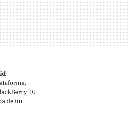
id
lataforma,
BlackBerry 10
da de un