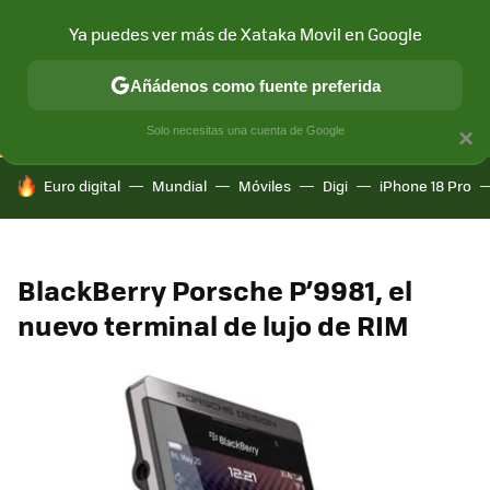
Ya puedes ver más de Xataka Movil en Google
CONECTIVIDAD
MÓVIL Y SOCIEDAD
APLICACIONES
COM
Añádenos como fuente preferida
Solo necesitas una cuenta de Google
×
HOY SE HABLA DE
Euro digital
Mundial
Móviles
Digi
iPhone 18 Pro
BlackBerry Porsche P’9981, el
nuevo terminal de lujo de RIM