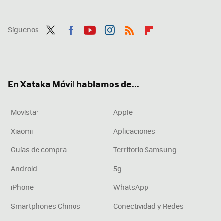
Síguenos
Twit
Fac
You
Inst
RSS
Flip
ter
ebo
tub
agr
boa
ok
e
am
rd
En Xataka Móvil hablamos de...
Movistar
Apple
Xiaomi
Aplicaciones
Guías de compra
Territorio Samsung
Android
5g
iPhone
WhatsApp
Smartphones Chinos
Conectividad y Redes