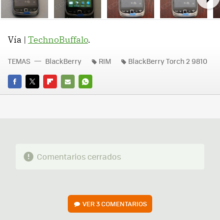
Ne
Vía |
TechnoBuffalo
.
TEMAS
BlackBerry
RIM
BlackBerry Torch 2 9810
FACEBOOK
TWITTER
FLIPBOARD
E-
WHATSAPP
MAIL
Comentarios cerrados
VER
3 COMENTARIOS