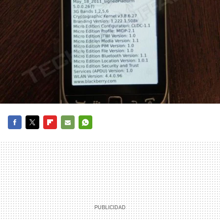
FACEBOOK
TWITTER
FLIPBOARD
E-
WHATSAPP
MAIL