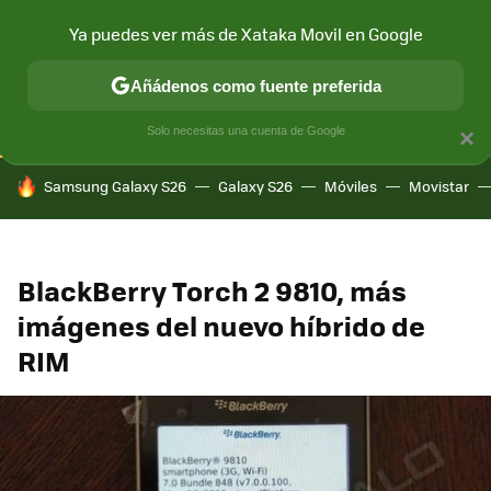
Ya puedes ver más de Xataka Movil en Google
CONECTIVIDAD
MÓVIL Y SOCIEDAD
APLICACIONES
COM
Añádenos como fuente preferida
Solo necesitas una cuenta de Google
×
HOY SE HABLA DE
Samsung Galaxy S26
Galaxy S26
Móviles
Movistar
BlackBerry Torch 2 9810, más
imágenes del nuevo híbrido de
RIM