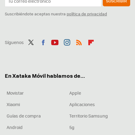
SUSCRIBIR
Suscribiéndote aceptas nuestra
política de privacidad
Síguenos
Twit
Fac
You
Inst
RSS
Flip
ter
ebo
tub
agr
boa
ok
e
am
rd
En Xataka Móvil hablamos de...
Movistar
Apple
Xiaomi
Aplicaciones
Guías de compra
Territorio Samsung
Android
5g