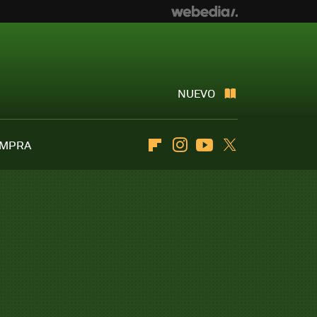
NUEVO
OMPRA
Flipboard
Instagram
Youtube
Twitter