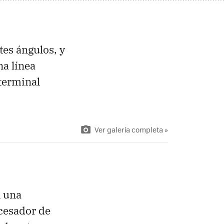
tes ángulos, y
na línea
 terminal
Ver galería completa »
 una
cesador de