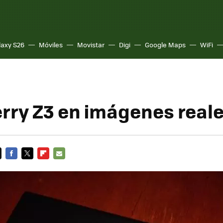
laxy S26
Móviles
Movistar
Digi
Google Maps
WiFi
rry Z3 en imágenes real
FACEBOOK
TWITTER
FLIPBOARD
E-
MAIL