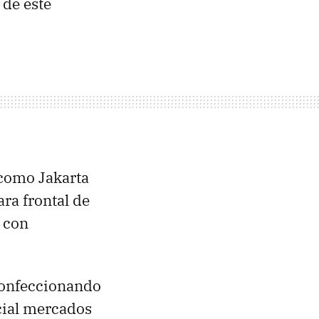
 de este
 como Jakarta
ra frontal de
 con
confeccionando
cial mercados