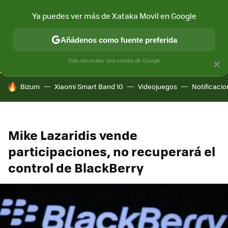
Ya puedes ver más de Xataka Movil en Google
CONECTIVIDAD
MÓVIL Y SOCIEDAD
APLICACIONES
COM
Añádenos como fuente preferida
Solo necesitas una cuenta de Google
×
HOY SE HABLA DE
Bizum
Xiaomi Smart Band 10
Videojuegos
Notificaci
Mike Lazaridis vende
participaciones, no recuperará el
control de BlackBerry