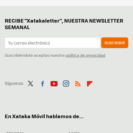
RECIBE "Xatakaletter", NUESTRA NEWSLETTER
SEMANAL
SUSCRIBIR
Suscribiéndote aceptas nuestra
política de privacidad
Síguenos
Twit
Fac
You
Inst
RSS
Flip
ter
ebo
tub
agr
boa
ok
e
am
rd
En Xataka Móvil hablamos de...