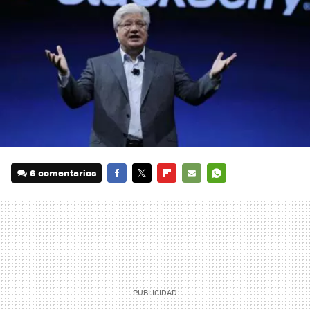
6 comentarios
FACEBOOK
TWITTER
FLIPBOARD
E-
WHATSAPP
MAIL