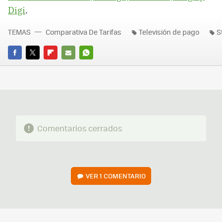
Digi
.
TEMAS
Comparativa De Tarifas
Televisión de pago
S
FACEBOOK
TWITTER
FLIPBOARD
E-
WHATSAPP
MAIL
Comentarios cerrados
VER
1 COMENTARIO