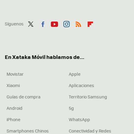
Síguenos
Twit
Fac
You
Inst
RSS
Flip
ter
ebo
tub
agr
boa
ok
e
am
rd
En Xataka Móvil hablamos de...
Movistar
Apple
Xiaomi
Aplicaciones
Guías de compra
Territorio Samsung
Android
5g
iPhone
WhatsApp
Smartphones Chinos
Conectividad y Redes