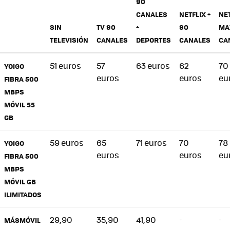
90
CANALES
NETFLIX +
NET
SIN
TV 90
+
90
MA
TELEVISIÓN
CANALES
DEPORTES
CANALES
CA
51 euros
57
63 euros
62
70
YOIGO
euros
euros
eu
FIBRA 500
MBPS
MÓVIL 55
GB
59 euros
65
71 euros
70
78
YOIGO
euros
euros
eu
FIBRA 500
MBPS
MÓVIL GB
ILIMITADOS
29,90
35,90
41,90
-
-
MÁSMÓVIL