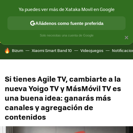
Ya puedes ver más de Xataka Movil en Google
CONECTIVIDAD
MÓVIL Y SOCIEDAD
APLICACIONES
COM
Añádenos como fuente preferida
Solo necesitas una cuenta de Google
×
HOY SE HABLA DE
Bizum
Xiaomi Smart Band 10
Videojuegos
Notificaci
Si tienes Agile TV, cambiarte a la
nueva Yoigo TV y MásMóvil TV es
una buena idea: ganarás más
canales y agregación de
contenidos