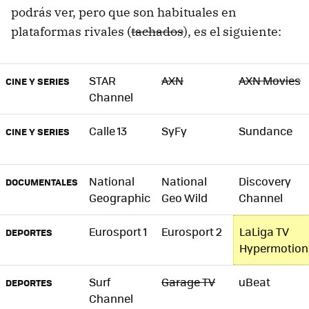
podrás ver, pero que son habituales en
plataformas rivales (
tachados
), es el siguiente:
STAR
AXN
AXN Movies
CINE Y SERIES
Channel
Calle 13
SyFy
Sundance
CINE Y SERIES
National
National
Discovery
DOCUMENTALES
Geographic
Geo Wild
Channel
Eurosport 1
Eurosport 2
LaLiga TV
DEPORTES
Hypermotion
Surf
Garage TV
uBeat
DEPORTES
Channel