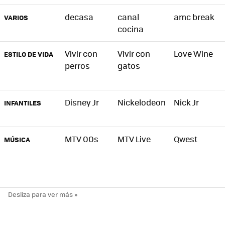
decasa
canal
amc break
VARIOS
cocina
Vivir con
Vivir con
Love Wine
ESTILO DE VIDA
perros
gatos
Disney Jr
Nickelodeon
Nick Jr
INFANTILES
MTV 00s
MTV Live
Qwest
MÚSICA