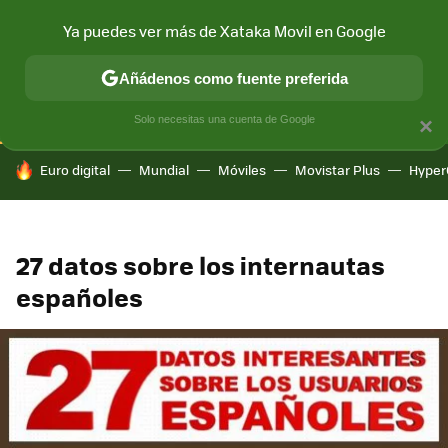
Ya puedes ver más de Xataka Movil en Google
CONECTIVIDAD
MÓVIL Y SOCIEDAD
APLICACIONES
COM
Añádenos como fuente preferida
Solo necesitas una cuenta de Google
×
HOY SE HABLA DE
Euro digital
Mundial
Móviles
Movistar Plus
Hyper
27 datos sobre los internautas
españoles