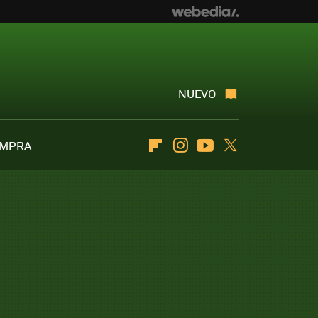
NUEVO
OMPRA
Flipboard
Instagram
Youtube
Twitter