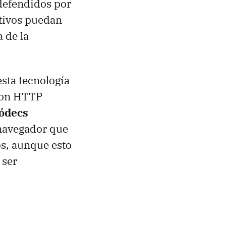
efendidos por
itivos puedan
 de la
esta tecnología
 con HTTP
ódecs
 navegador que
s, aunque esto
 ser