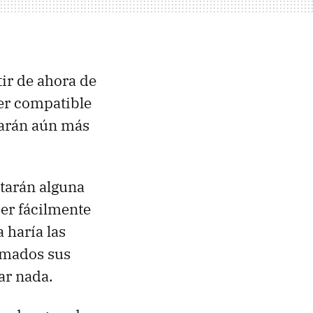
ir de ahora de
ser compatible
darán aún más
ntarán alguna
er fácilmente
 haría las
olmados sus
ar nada.