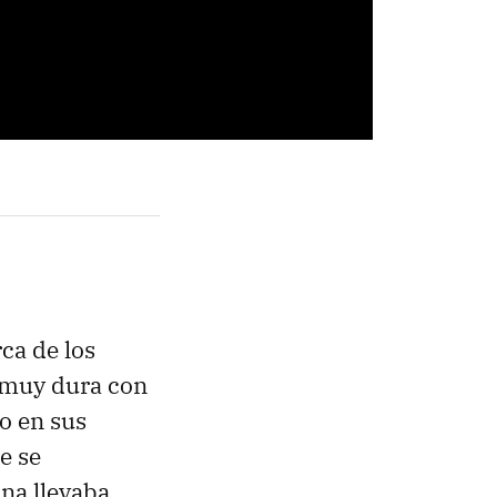
ca de los
 muy dura con
lo en sus
e se
na llevaba