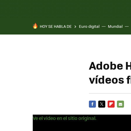
HOY SE HABLA DE
Euro digital
Mundial
Adobe H
vídeos f
FACEBOOK
TWITTER
FLIPBOARD
E-
Ve el video en el sitio original.
MAIL