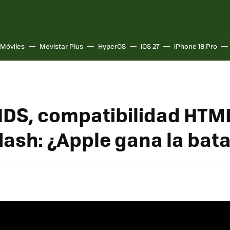
Móviles
Movistar Plus
HyperOS
iOS 27
iPhone 18 Pro
DS, compatibilidad HTM
lash: ¿Apple gana la bata