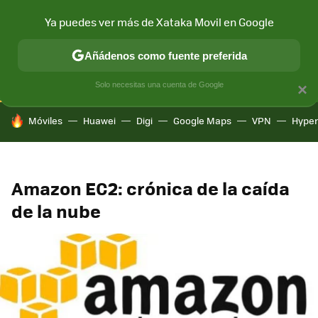
Ya puedes ver más de Xataka Movil en Google
CONECTIVIDAD
MÓVIL Y SOCIEDAD
APLICACIONES
COM
Añádenos como fuente preferida
Solo necesitas una cuenta de Google
×
HOY SE HABLA DE
Móviles
Huawei
Digi
Google Maps
VPN
Hype
Amazon EC2: crónica de la caída
de la nube