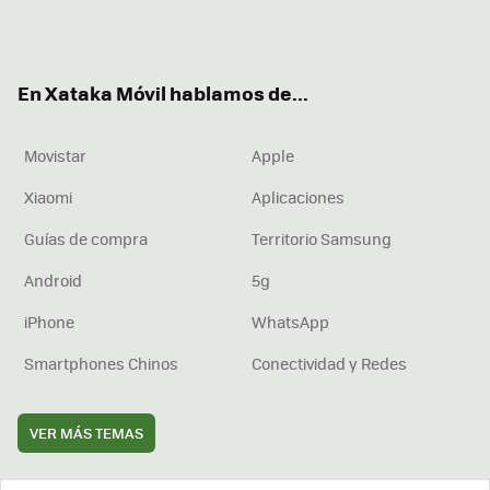
Twit
Fac
You
Inst
RSS
Flip
ter
ebo
tub
agr
boa
ok
e
am
rd
En Xataka Móvil hablamos de...
Movistar
Apple
Xiaomi
Aplicaciones
Guías de compra
Territorio Samsung
Android
5g
iPhone
WhatsApp
Smartphones Chinos
Conectividad y Redes
VER MÁS TEMAS