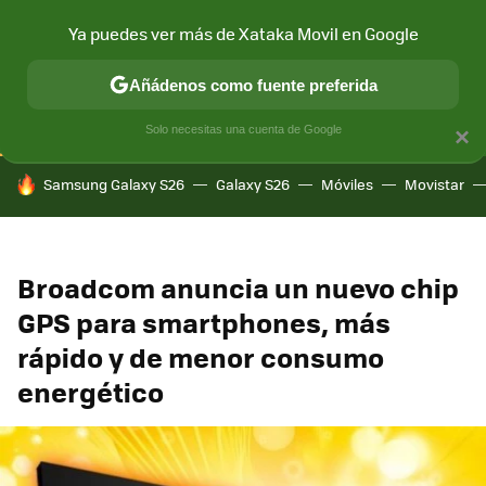
Ya puedes ver más de Xataka Movil en Google
CONECTIVIDAD
MÓVIL Y SOCIEDAD
APLICACIONES
COM
Añádenos como fuente preferida
Solo necesitas una cuenta de Google
×
HOY SE HABLA DE
Samsung Galaxy S26
Galaxy S26
Móviles
Movistar
Broadcom anuncia un nuevo chip
GPS para smartphones, más
rápido y de menor consumo
energético