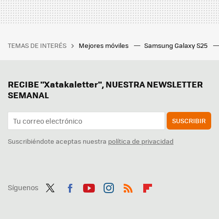
TEMAS DE INTERÉS
Mejores móviles
Samsung Galaxy S25
RECIBE "Xatakaletter", NUESTRA NEWSLETTER
SEMANAL
SUSCRIBIR
Suscribiéndote aceptas nuestra
política de privacidad
Síguenos
Twit
Fac
You
Inst
RSS
Flip
ter
ebo
tub
agr
boa