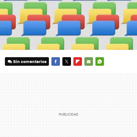
Sin comentarios
FACEBOOK
TWITTER
FLIPBOARD
E-
WHATSAPP
MAIL