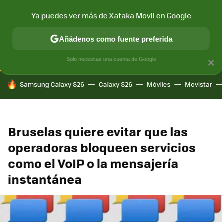
Ya puedes ver más de Xataka Movil en Google
CONECTIVIDAD
MÓVIL Y SOCIEDAD
APLICACIONES
COM
Añádenos como fuente preferida
Solo necesitas una cuenta de Google
×
HOY SE HABLA DE
Samsung Galaxy S26
Galaxy S26
Móviles
Movistar
Bruselas quiere evitar que las
operadoras bloqueen servicios
como el VoIP o la mensajería
instantánea