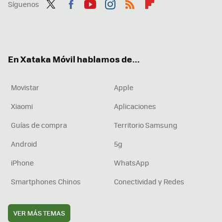
Síguenos
Twit
Fac
You
Inst
RSS
Flip
ter
ebo
tub
agr
boa
ok
e
am
rd
En Xataka Móvil hablamos de...
Movistar
Apple
Xiaomi
Aplicaciones
Guías de compra
Territorio Samsung
Android
5g
iPhone
WhatsApp
Smartphones Chinos
Conectividad y Redes
VER MÁS TEMAS