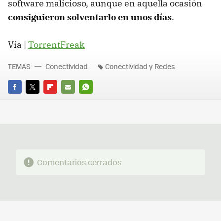
software malicioso, aunque en aquella ocasión
consiguieron solventarlo en unos días
.
Vía |
TorrentFreak
TEMAS
Conectividad
Conectividad y Redes
FACEBOOK
TWITTER
FLIPBOARD
E-
WHATSAPP
MAIL
Comentarios cerrados