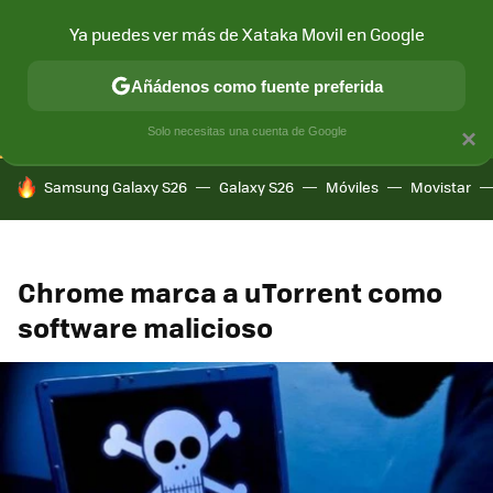
Ya puedes ver más de Xataka Movil en Google
CONECTIVIDAD
MÓVIL Y SOCIEDAD
APLICACIONES
COM
Añádenos como fuente preferida
Solo necesitas una cuenta de Google
×
HOY SE HABLA DE
Samsung Galaxy S26
Galaxy S26
Móviles
Movistar
Chrome marca a uTorrent como
software malicioso