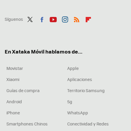
Síguenos
Twit
Fac
You
Inst
RSS
Flip
ter
ebo
tub
agr
boa
ok
e
am
rd
En Xataka Móvil hablamos de...
Movistar
Apple
Xiaomi
Aplicaciones
Guías de compra
Territorio Samsung
Android
5g
iPhone
WhatsApp
Smartphones Chinos
Conectividad y Redes