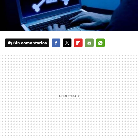
Sin comentarios
FACEBOOK
TWITTER
FLIPBOARD
E-
WHATSAPP
MAIL