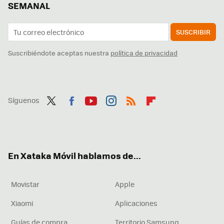
SEMANAL
SUSCRIBIR
Suscribiéndote aceptas nuestra
política de privacidad
Síguenos
Twit
Fac
You
Inst
RSS
Flip
ter
ebo
tub
agr
boa
ok
e
am
rd
En Xataka Móvil hablamos de...
Movistar
Apple
Xiaomi
Aplicaciones
Guías de compra
Territorio Samsung