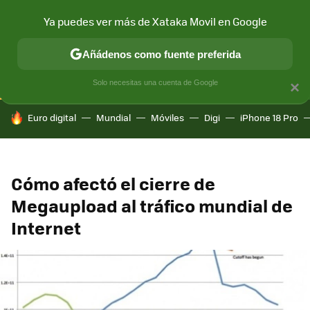
Ya puedes ver más de Xataka Movil en Google
CONECTIVIDAD
MÓVIL Y SOCIEDAD
APLICACIONES
COM
Añádenos como fuente preferida
Solo necesitas una cuenta de Google
×
HOY SE HABLA DE
Euro digital
Mundial
Móviles
Digi
iPhone 18 Pro
Cómo afectó el cierre de
Megaupload al tráfico mundial de
Internet