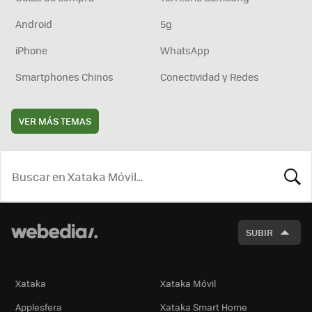
Android
5g
iPhone
WhatsApp
Smartphones Chinos
Conectividad y Redes
VER MÁS TEMAS
BUSCA
SUBIR
Xataka
Xataka Móvil
Applesfera
Xataka Smart Home