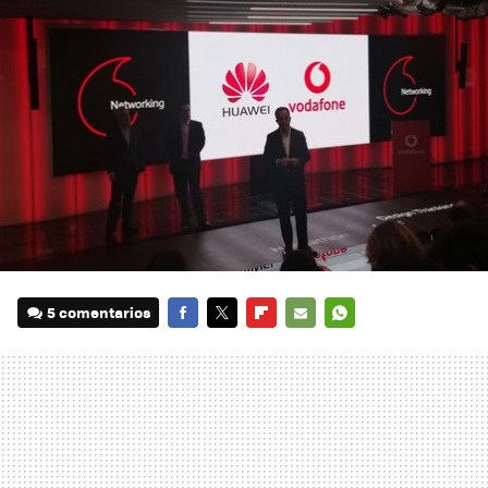
5 comentarios
FACEBOOK
TWITTER
FLIPBOARD
E-
WHATSAPP
MAIL