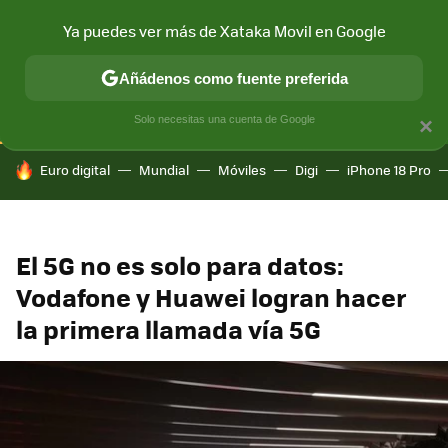
Ya puedes ver más de Xataka Movil en Google
CONECTIVIDAD
MÓVIL Y SOCIEDAD
APLICACIONES
COM
Añádenos como fuente preferida
Solo necesitas una cuenta de Google
×
HOY SE HABLA DE
Euro digital
Mundial
Móviles
Digi
iPhone 18 Pro
El 5G no es solo para datos:
Vodafone y Huawei logran hacer
la primera llamada vía 5G