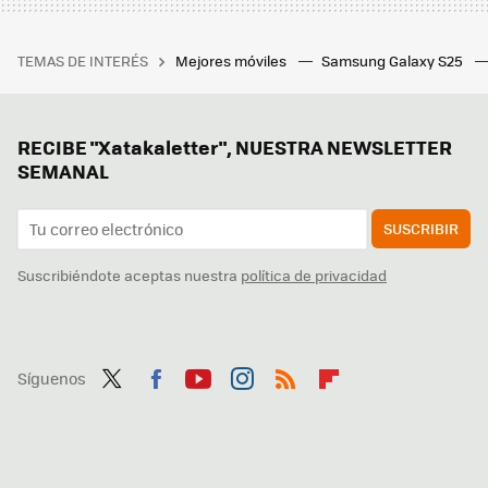
TEMAS DE INTERÉS
Mejores móviles
Samsung Galaxy S25
RECIBE "Xatakaletter", NUESTRA NEWSLETTER
SEMANAL
SUSCRIBIR
Suscribiéndote aceptas nuestra
política de privacidad
Síguenos
Twit
Fac
You
Inst
RSS
Flip
ter
ebo
tub
agr
boa
ok
e
am
rd